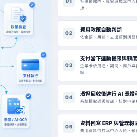
01
系統依部門、專案與成本中心
理。
費用政策自動判斷
02
依金額、用途、支出類別與簽
支付當下連動權限與額
03
企業卡依用途、期間、商戶與
點。
憑證回收後進行 AI 憑證
04
系統擷取憑證資訊，核對申請
資料回寫 ERP 與管理報
05
費用資料依成本中心入帳，預