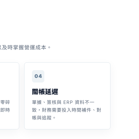
以及時掌握營運成本。
04
關帳延遲
頻零碎
單據、簽核與 ERP 資料不一
乏即時
致，財務需要投入時間補件、對
帳與追蹤。