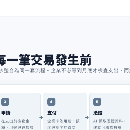
每一筆交易發生前
與簽核整合為同一套流程。企業不必等到月底才檢查支出，
3
4
5
申請
支付
憑證
在支出前檢查金
企業卡依用途、額
AI 擷取憑證資料，
額、用途與簽核層
度與期間控管交
建立可稽核數據。