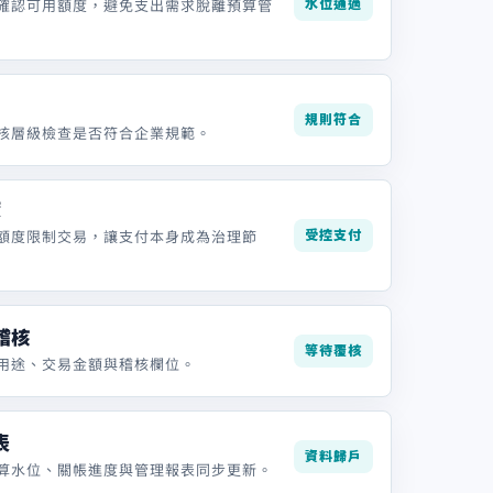
水位通過
確認可用額度，避免支出需求脫離預算管
規則符合
核層級檢查是否符合企業規範。
度
受控支付
額度限制交易，讓支付本身成為治理節
稽核
等待覆核
用途、交易金額與稽核欄位。
表
資料歸戶
算水位、關帳進度與管理報表同步更新。