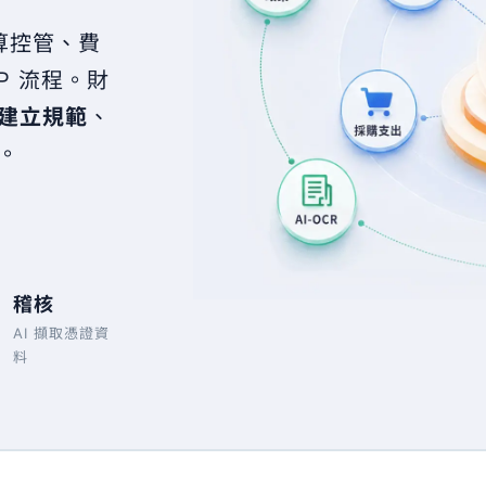
算控管、費
P 流程。財
建立規範
、
。
稽核
AI 擷取憑證資
料