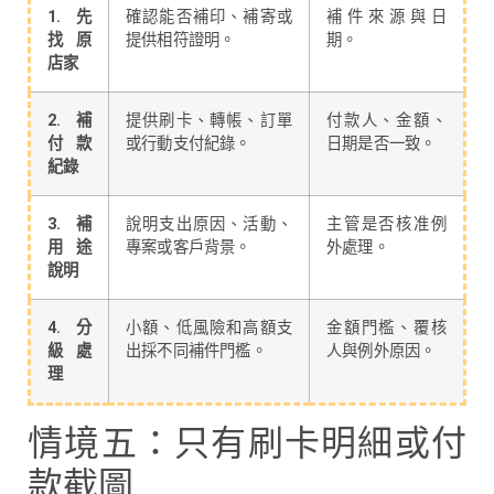
1. 先
確認能否補印、補寄或
補件來源與日
找原
提供相符證明。
期。
店家
2. 補
提供刷卡、轉帳、訂單
付款人、金額、
付款
或行動支付紀錄。
日期是否一致。
紀錄
3. 補
說明支出原因、活動、
主管是否核准例
用途
專案或客戶背景。
外處理。
說明
4. 分
小額、低風險和高額支
金額門檻、覆核
級處
出採不同補件門檻。
人與例外原因。
理
情境五：只有刷卡明細或付
款截圖