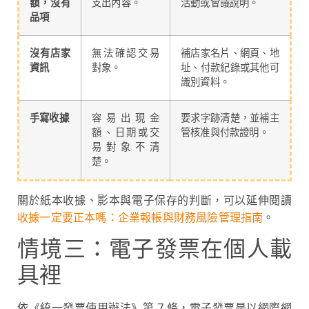
額，沒有
支出內容。
活動或會議說明。
品項
沒有店家
無法確認交易
補店家名片、網頁、地
資訊
對象。
址、付款紀錄或其他可
識別資料。
手寫收據
容易出現金
要求字跡清楚，並補主
額、日期或交
管核准與付款證明。
易對象不清
楚。
關於紙本收據、影本與電子保存的判斷，可以延伸閱讀
收據一定要正本嗎：企業報帳與財務風險管理指南
。
情境三：電子發票在個人載
具裡
依《統一發票使用辦法》第 7 條，電子發票是以網際網