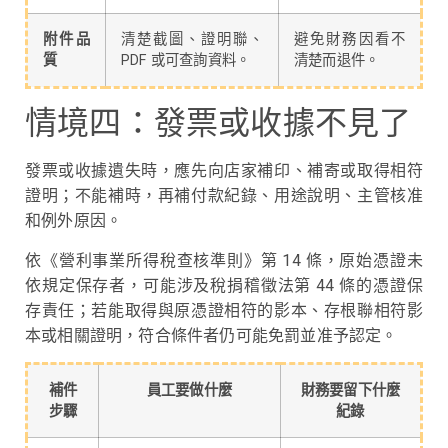
附件品
清楚截圖、證明聯、
避免財務因看不
質
PDF 或可查詢資料。
清楚而退件。
情境四：發票或收據不見了
發票或收據遺失時，應先向店家補印、補寄或取得相符
證明；不能補時，再補付款紀錄、用途說明、主管核准
和例外原因。
依《營利事業所得稅查核準則》第 14 條，原始憑證未
依規定保存者，可能涉及稅捐稽徵法第 44 條的憑證保
存責任；若能取得與原憑證相符的影本、存根聯相符影
本或相關證明，符合條件者仍可能免罰並准予認定。
補件
員工要做什麼
財務要留下什麼
步驟
紀錄