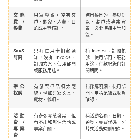
交際
只寫餐費，沒有客
補用餐目的、參與對
費 /
戶、對象、人數、目
象、客戶或專案背
餐費
的或主管核准。
景，必要時補主管加
簽。
SaaS
只有信用卡扣款通
補 Invoice、訂閱帳
訂閱
知，沒有 Invoice、
號、使用部門、服務
訂閱方案、使用部門
用途、付款紀錄與訂
或服務用途。
閱期間。
辦公
有發票但品項太籠
補採購明細、使用部
採購
統，例如只寫文具、
門、申請紀錄或收貨
耗材、雜項。
確認。
活動
有多張零散發票，但
補活動名稱、日期、
費 /
看不出和哪個活動或
預算、專案代碼、照
專案
專案有關。
片或活動規劃紀錄。
費