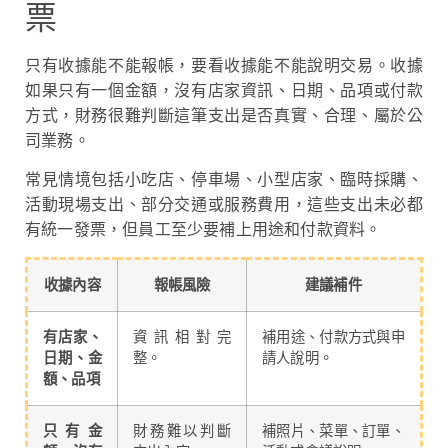
票
只有收據能不能報帳，要看收據能不能說明交易。收據
如果只有一個金額，沒有店家資訊、日期、品項或付款
方式，財務很難判斷這筆支出是否真實、合理、屬於公
司業務。
常見情境包括小吃店、停車場、小型店家、臨時採購、
活動現場支出、部分交通或服務費用，這些支出未必都
有統一發票，但員工至少要補上用途和付款資料。
收據內容
報帳風險
建議補件
有店家、
資訊相對完
補用途、付款方式與申
日期、金
整。
請人說明。
額、品項
只有金
財務難以判斷
補照片、菜單、訂單、