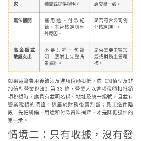
家
補開或提供說明。
原交易一致。
無法補開
補用途、付款紀
是否符合公司例
錄、主管核准與例
外核准規則。
外原因。
高金額或
不要只補一句說
是否需要主管加
敏感支出
明，應附上完整背
簽或財務主管覆
景資料。
核。
如果這筆費用後續涉及進項稅額扣抵，依《加值型及非
加值型營業稅法》第 33 條，營業人以進項稅額扣抵銷
項稅額時，應具有載明名稱、地址及統一編號，且載有
營業稅額的憑證。這屬於財務後續判斷；員工送件階
段，先把統編、用途和付款資料補齊，才是降低退件的
第一步。
情境二：只有收據，沒有發