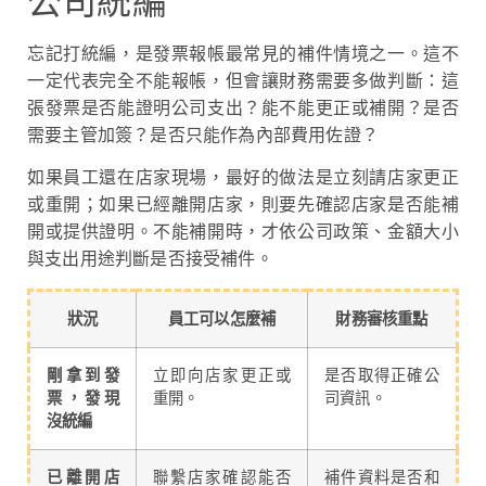
公司統編
忘記打統編，是發票報帳最常見的補件情境之一。這不
一定代表完全不能報帳，但會讓財務需要多做判斷：這
張發票是否能證明公司支出？能不能更正或補開？是否
需要主管加簽？是否只能作為內部費用佐證？
如果員工還在店家現場，最好的做法是立刻請店家更正
或重開；如果已經離開店家，則要先確認店家是否能補
開或提供證明。不能補開時，才依公司政策、金額大小
與支出用途判斷是否接受補件。
狀況
員工可以怎麼補
財務審核重點
剛拿到發
立即向店家更正或
是否取得正確公
票，發現
重開。
司資訊。
沒統編
已離開店
聯繫店家確認能否
補件資料是否和