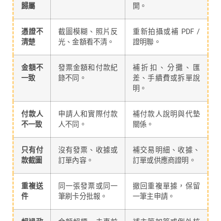
歸屬
開。
憑證不
截圖模糊、照片反
重新拍攝或補 PDF /
清楚
光、金額看不清。
證明聯。
金額不
發票金額和付款紀
補折扣、分攤、匯
一致
錄不同。
差、手續費或拆單說
明。
付款人
申請人和實際付款
補付款人說明與代墊
不一致
人不同。
關係。
只有付
沒有發票、收據或
補交易明細、收據、
款截圖
訂單內容。
訂單或供應商證明。
重複送
同一張發票或同一
撤回重複單據，保留
件
筆刷卡分批報。
一筆主申請。