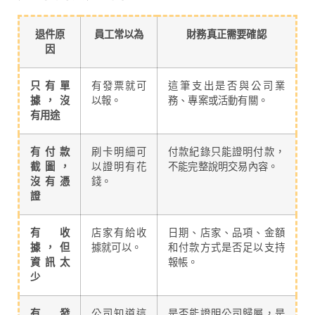
退件原
員工常以為
財務真正需要確認
因
只有單
有發票就可
這筆支出是否與公司業
據，沒
以報。
務、專案或活動有關。
有用途
有付款
刷卡明細可
付款紀錄只能證明付款，
截圖，
以證明有花
不能完整說明交易內容。
沒有憑
錢。
證
有收
店家有給收
日期、店家、品項、金額
據，但
據就可以。
和付款方式是否足以支持
資訊太
報帳。
少
有發
公司知道這
是否能證明公司歸屬，是