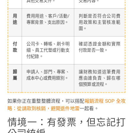
其他交易文件。
交易內容。
用
費用用途、客戶/活動/
判斷是否符合公司費
途
專案背景、支出原因。
用政策和主管核准範
圍。
付
公司卡、轉帳、刷卡明
確認憑證金額和實際
款
細、員工代墊或行動支
付款是否一致。
付紀錄。
歸
申請人、部門、專案、
讓財務知道這筆費用
屬
成本中心或費用類別。
應由誰負責、歸在哪
個預算或流程。
如果你正在重整整體流程，可以搭配
報銷流程 SOP 全攻
略：從請款到核銷，避開退件地雷
一起看。
情境一：有發票，但忘記打