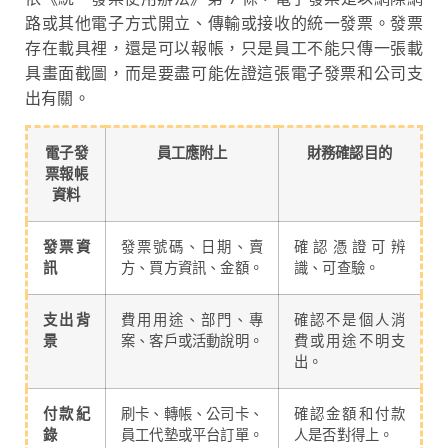
路或其他電子方式開立、傳輸或接收的統一發票。發票
存在載具裡，還是可以報帳，只是員工不能只傳一張載
具畫面截圖，而是要盡可能佐證這張電子發票和公司支
出有關。
電子發
員工應附上
財務確認目的
票報帳
資料
發票資
發票號碼、日期、賣
確認憑證可辨
訊
方、買方資訊、金額。
識、可查驗。
支出背
費用用途、部門、專
確認不是個人消
景
案、客戶或活動說明。
費或用途不明支
出。
付款紀
刷卡、轉帳、公司卡、
確認金額和付款
錄
員工代墊或平台訂單。
人是否對得上。