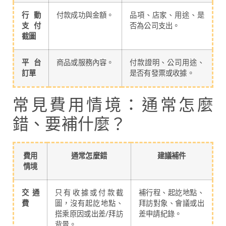
行動
付款成功與金額。
品項、店家、用途、是
支付
否為公司支出。
截圖
平台
商品或服務內容。
付款證明、公司用途、
訂單
是否有發票或收據。
常見費用情境：通常怎麼
錯、要補什麼？
費用
通常怎麼錯
建議補件
情境
交通
只有收據或付款截
補行程、起訖地點、
費
圖，沒有起訖地點、
拜訪對象、會議或出
搭乘原因或出差/拜訪
差申請紀錄。
背景。