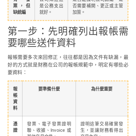
票，但
是公務支出
否需要補開、更正或主管
缺統編
就好。
加簽。
第一步：先明確列出報帳需
要哪些送件資料
報帳需要多次來回修正，往往都是因為文件有缺漏，最
好的方式就是財務在公司的報帳規範中，明定有哪些必
要資料：
報
要準備什麼
為什麼重要
帳
資
料
憑
發票、電子發票證明
證明這筆交易確實發
證
聯、收據、Invoice 或
生，並讓財務看得出