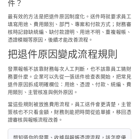
件？
最有效的方法是把退件原因制度化。送件時就要求員工
填寫用途、費用類別、部門、專案和付款方式；財務審
核時記錄缺統編、缺付款證明、用途不明、重複報帳、
憑證模糊等原因，後續才能改善流程。
把退件原因變成流程規則
發票報帳不該靠財務每次人工判斷，也不該靠員工猜財
務要什麼。企業可以先從一張送件檢查表開始，把常見
退件原因拆成明確欄位：用途、憑證、付款、統編、費
用類別、主管核准與例外原因。
當這些規則被放進費用流程，員工送件會更清楚，主管
簽核也不只看金額，財務則能把時間從追單據，移回憑
證審核與報帳流程改善。
想知道你的發票、收據與報帳憑證流程，該怎麼優