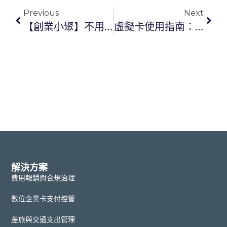
Previous
Next
【創業小聚】不用代墊、不會超支，COMMEET 推虛擬信用卡服務，讓報帳不再麻煩
虛擬卡使用指南：擴大企業支付範圍，虛擬卡其實還可以這樣用！
解決方案
費用報銷與合規治理
數位企業卡支付控管
差旅與交通支出管理