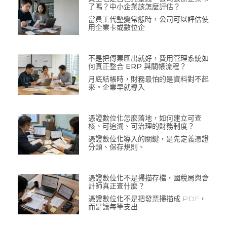
了嗎？中小企業該怎麼評估？
當員工代墊變常態時，公司可以評估使
用企業卡或數位企
不是把傳票匯出就好，費用管理系統如
何真正整合 ERP 與關帳流程？
月底結帳時，財務最怕的是資料對不起
來。企業早就導入
憑證數位化怎麼落地，如何建立可查
核、可追溯、可治理的財務制度？
憑證數位化導入的關鍵，是先定義憑證
分類、保存規則、
憑證數位化不是掃描存檔，國稅局與會
計師真正查什麼？
憑證數位化不是把發票掃描成 PDF，
而是讓每筆支出