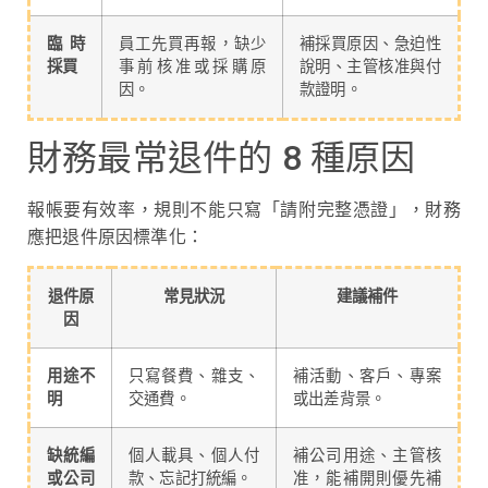
臨時
員工先買再報，缺少
補採買原因、急迫性
採買
事前核准或採購原
說明、主管核准與付
因。
款證明。
財務最常退件的 8 種原因
報帳要有效率，規則不能只寫「請附完整憑證」，財務
應把退件原因標準化：
退件原
常見狀況
建議補件
因
用途不
只寫餐費、雜支、
補活動、客戶、專案
明
交通費。
或出差背景。
缺統編
個人載具、個人付
補公司用途、主管核
或公司
款、忘記打統編。
准，能補開則優先補