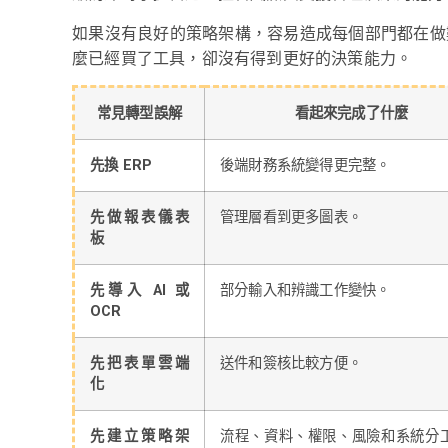
如果沒有良好的策略架構，容易造成每個部門都在做
麼已經買了工具，卻沒有得到更好的決策能力。
常見轉型誤解
看起來完成了什麼
先換 ERP
後端財務系統變得更完整。
先做報表儀表
管理層看到更多圖表。
板
先導入 AI 或
部分輸入和辨識工作變快。
OCR
先把表單雲端
送件和簽核比較方便。
化
先建立策略架
流程、資料、權限、風險和系統分