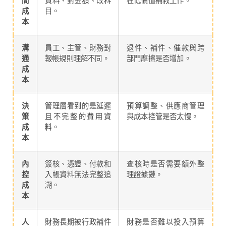
間
資料、對金額、改科
在低價值補救工作。
成
目。
本
溝
員工、主管、財務對
退件、補件、催款與跨
通
報帳規則理解不同。
部門摩擦是否增加。
成
本
決
管理層看到的是延遲
預算調整、供應商管理
策
且不完整的費用資
與成本控管是否太慢。
成
料。
本
內
簽核、憑證、付款和
查核時是否需要額外整
控
入帳資料無法完整追
理證據鏈。
成
溯。
本
人
財務長期被行政補件
財務是否難以投入預算