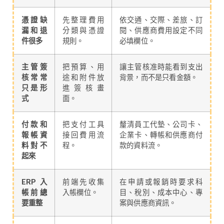
憑證缺
先整理費用
依交通、交際、差旅、訂
漏和退
分類與憑證
閱、供應商費用設定不同
件很多
規則。
必填欄位。
主管簽
把預算、用
讓主管核准時能看到支出
核常常
途和附件放
背景，而不是只看金額。
只是形
進簽核畫
式
面。
付款和
把支付工具
釐清員工代墊、公司卡、
報帳資
接回費用流
企業卡、轉帳和供應商付
料對不
程。
款的資料流。
起來
ERP 入
前端先收集
在申請或報銷時要求科
帳前總
入帳欄位。
目、稅別、成本中心、專
要重整
案與供應商資訊。