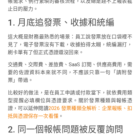
帳需求、例行繁瑣的審核流程，以及總是趕不上報表截
止日的壓力。
1. 月底追發票、收據和統編
這大概是財務最熟悉的場景：員工說發票放在口袋裡不
見了，電子發票沒有下載，收據拍得太糊，統編漏打，
刷卡單有了但正式憑證還沒回來。
交通費、交際費、差旅費、SaaS 訂閱、供應商費用，需
要的佐證資料本來就不同，不應該只靠一句「請附發
票」帶過。
比較好的做法，是在員工申請或付款當下，就依費用類
型提醒必填欄位與憑證要求。關於發票種類與報帳憑
證，可以延伸閱讀
2026 發票種類全解析：企業報帳、扣
抵與憑證保存一次看懂
。
2. 同一個報帳問題被反覆詢問