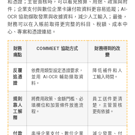
和憑證；主管簽核時，可以看見預算、用途、政策與附
件；企業支付與數位企業卡讓付款資料更容易追蹤；AI-
OCR 協助擷取發票與收據資料，減少人工輸入；最後，
財務可以在入帳前取得更完整的科目、稅額、成本中
心、專案和憑證連結。
財務
COMMEET 協助方式
財務得到的改
痛點
變
反覆
依費用類型設定憑證要求，
降低補件和人
追憑
並用 AI-OCR 輔助擷取資
工輸入時間。
證
料。
規則
將費用政策、金額門檻、必
員工送件更清
靠人
填欄位和加簽條件放進流
楚，主管簽核
工解
程。
更有依據。
釋
付款
串接企業支付、數位企業
減少發票、付