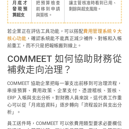
月底才
把預算檢查
讓主管核准時看到已用、
發現預
前移到申請
剩餘與超支風險。
算超支
與簽核。
若企業正在評估工具功能，可以搭配
費用管理系統 9 大
核心功能
，確認系統能不能真正減少補件、對帳和入帳
前重工，而不只是把報帳搬到線上。
COMMEET 如何協助財務從
補救走向治理？
COMMEET 協助企業把每一筆支出前移到可治理流程，
串接預算、費用政策、企業支付、憑證稽核、簽核、
ERP 入帳與支出分析。對財務人員來說，這代表工作重
心可以從「月底追資料」逐步轉向「流程設計與支出分
析」。
員工送件時，COMMEET 可以依費用類型要求必要欄位