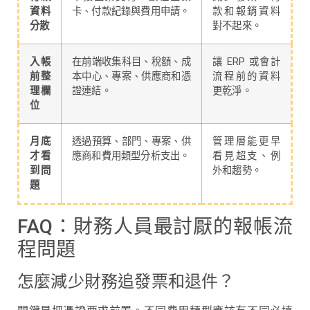
資料
卡、付款紀錄與費用申請。
款和報銷資料
分散
對不起來。
入帳
在前端收集科目、稅額、成
讓 ERP 或會計
前整
本中心、專案、供應商和憑
流程前的資料
理欄
證連結。
更乾淨。
位
月底
透過預算、部門、專案、供
管理層能更早
才看
應商和費用類型分析支出。
看見超支、例
到問
外和趨勢。
題
FAQ：財務人員最討厭的報帳流
程問題
怎麼減少財務追發票和退件？