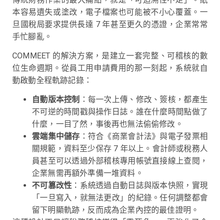
本容易遺失或塗改，電子檔案也可能被不小心覆蓋。一
旦國稅局要求提供長達 7 年甚至更久的憑證，企業常常
手忙腳亂。
COMMEET 的解決方案，是建立一套完整、可稽核的數
位生命週期。從員工用申請費用的那一刻起，系統就自
動啟動全程軌跡記錄：
自動版本控制
：每一次上傳、修改、簽核，都產生
不可逆的時間戳與操作日誌。誰在什麼時間點做了
什麼，一目了然，事後再也無法偷偷修改。
雲端集中儲存
：符合《商業會計法》與電子發票相
關規範，資料至少保存 7 年以上。會計師或稅務人
員甚至可以透過外部稽核專用帳號直接線上查閱，
企業無需再額外準備一堆資料。
不可篡改性
：系統透過自動日誌與版本快照，實現
「一旦寫入，就無法更改」的紀錄。任何調整都會
留下明顯軌跡，反而成為企業內控的最佳證明。