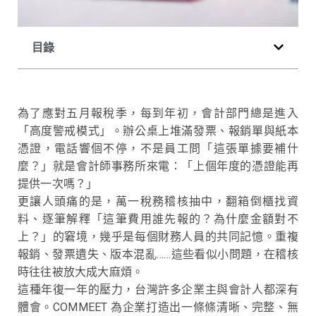
目錄
為了應對五月報稅季，每到年初，會計部門總是進入
「高度警戒模式」。辦公桌上堆滿發票、報銷單與紙本
憑證，電話響個不停，不是員工問「這張單據要補什
麼？」就是會計師事務所來電：「上個年度的憑證能再
提供一次嗎？」
更讓人頭痛的是，萬一稅務稽核抽中，翻箱倒櫃找資
料、逐筆解釋「這筆費用誰先報的？為什麼金額對不
上？」的窘境，幾乎是每個財務人員的共同記憶。重複
報銷、發票遺失、版本混亂……這些看似小問題，在稽核
時往往被放大成大麻煩。
這種年復一年的壓力，台灣許多企業主與會計人都深有
體會。COMMEET 為企業打造出一條條清晰、完整、無