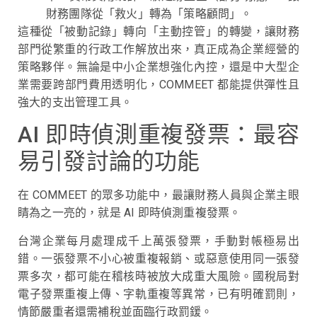
財務團隊從「救火」轉為「策略顧問」。
這種從「被動記錄」轉向「主動控管」的轉變，讓財務
部門從繁重的行政工作解放出來，真正成為企業經營的
策略夥伴。無論是中小企業想強化內控，還是中大型企
業需要跨部門費用透明化，COMMEET 都能提供彈性且
強大的支出管理工具。
AI 即時偵測重複發票：最容
易引發討論的功能
在 COMMEET 的眾多功能中，最讓財務人員與企業主眼
睛為之一亮的，就是 AI 即時偵測重複發票。
台灣企業每月處理成千上萬張發票，手動對帳極易出
錯。一張發票不小心被重複報銷、或惡意使用同一張發
票多次，都可能在稽核時被放大成重大風險。國稅局對
電子發票重複上傳、字軌重複等異常，已有明確罰則，
情節嚴重者還需補稅並面臨行政罰鍰。