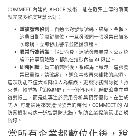
COMMEET 內建的 AI-OCR 技術，能在發票上傳的瞬間
就完成多維度智慧比對：
重複發票偵測
：自動比對發票號碼、統編、金額、
消費日期等關鍵欄位，一旦發現同一張發票已被多
次報銷，立即發出警示並阻擋流程。
異常行為辨識
：假日消費、連號發票異常、公司統
編不符等風險點，都能在幾秒內被 AI 揪出。
即時回饋
：員工拍完照後，系統馬上顯示「這張發
票已重複，請確認」，避免事後再來補救的麻煩。
這項功能不僅大幅降低人為錯誤，更讓財務團隊從「救
火隊」轉型為「策略顧問」——他們不再把時間浪費在重
複對帳上，而是能專注於費用分析與預算優化。在生成
式 AI 可能被用來製造假發票的時代，COMMEET 的 AI
防禦機制就像一道智慧防火牆，幫助企業提前築起合規
防線。
當所有企業都數位化後，稅