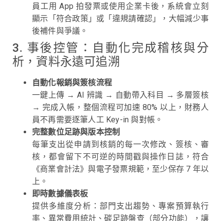
員工用 App 拍發票或使用企業卡後，系統會立刻
顯示「符合政策」或「違規請確認」，大幅減少事
後補件與爭議。
3. 事後控管：自動化完成稽核與分
析，資料永遠可追溯
自動化報銷與簽核流程
一鍵上傳 → AI 辨識 → 自動帶入科目 → 多層簽核
→ 完成入帳，整個流程可加速 80% 以上，財務人
員不再需要逐筆人工 Key-in 與對帳。
完整數位足跡與版本控制
每筆支出從申請到核銷的每一次修改、簽核、審
核，都會留下不可逆的時間戳與操作日誌，符合
《商業會計法》與電子發票規範，至少保存 7 年以
上。
即時數據儀表板
提供多維度分析：部門支出趨勢、專案預算執行
率、異常費用統計、碳足跡盤查（部分功能），讓