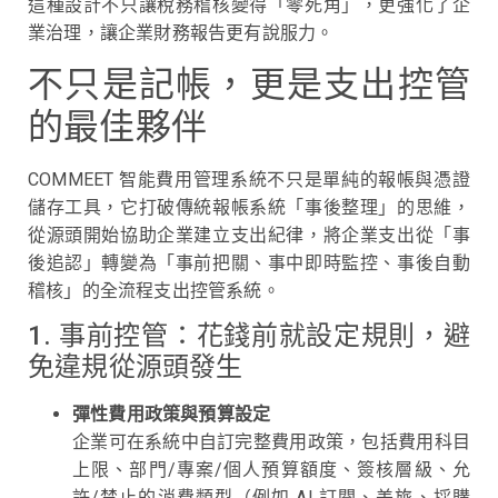
這種設計不只讓稅務稽核變得「零死角」，更強化了企
業治理，讓企業財務報告更有說服力。
不只是記帳，更是支出控管
的最佳夥伴
COMMEET 智能費用管理系統不只是單純的報帳與憑證
儲存工具，它打破傳統報帳系統「事後整理」的思維，
從源頭開始協助企業建立支出紀律，將企業支出從「事
後追認」轉變為「事前把關、事中即時監控、事後自動
稽核」的全流程支出控管系統。
1. 事前控管：花錢前就設定規則，避
免違規從源頭發生
彈性費用政策與預算設定
企業可在系統中自訂完整費用政策，包括費用科目
上限、部門/專案/個人預算額度、簽核層級、允
許/禁止的消費類型（例如 AI 訂閱、差旅、採購