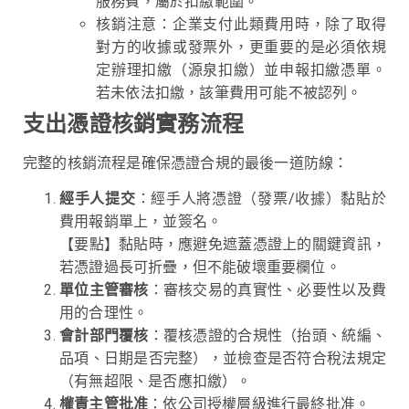
服務費，屬於扣繳範圍。
核銷注意：企業支付此類費用時，除了取得
對方的收據或發票外，更重要的是必須依規
定辦理扣繳（源泉扣繳）並申報扣繳憑單。
若未依法扣繳，該筆費用可能不被認列。
支出憑證核銷實務流程
完整的核銷流程是確保憑證合規的最後一道防線：
經手人提交
：經手人將憑證（發票/收據）黏貼於
費用報銷單上，並簽名。
【要點】黏貼時，應避免遮蓋憑證上的關鍵資訊，
若憑證過長可折疊，但不能破壞重要欄位。
單位主管審核
：審核交易的真實性、必要性以及費
用的合理性。
會計部門覆核
：覆核憑證的合規性（抬頭、統編、
品項、日期是否完整），並檢查是否符合稅法規定
（有無超限、是否應扣繳）。
權責主管批准
：依公司授權層級進行最終批准。