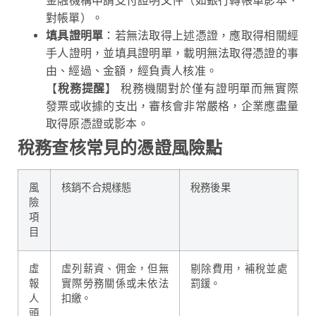
金融機構申請支付證明文件（如銀行轉帳單影本、
對帳單）。
填具證明單
：若無法取得上述憑證，應取得相關經
手人證明，並填具證明單，載明無法取得憑證的事
由、經過、金額，經負責人核准。
【
稅務提醒
】 稅務機關對於僅有證明單而無實際
發票或收據的支出，審核會非常嚴格，企業應盡量
取得原憑證或影本。
稅務查核常見的憑證風險點
風
核銷不合規樣態
稅務後果
險
項
目
虛
虛列薪資、佣金，但無
剔除費用，補稅並處
報
實際勞務關係或未依法
罰鍰。
人
扣繳。
頭