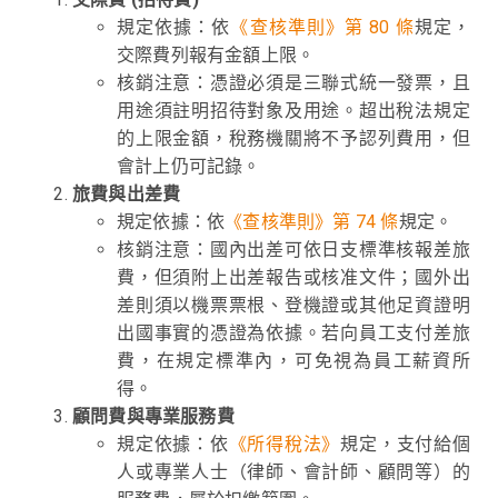
規定依據：依
《查核準則》第 80 條
規定，
交際費列報有金額上限。
核銷注意：憑證必須是三聯式統一發票，且
用途須註明招待對象及用途。超出稅法規定
的上限金額，稅務機關將不予認列費用，但
會計上仍可記錄。
旅費與出差費
規定依據：依
《查核準則》第 74 條
規定。
核銷注意：國內出差可依日支標準核報差旅
費，但須附上出差報告或核准文件；國外出
差則須以機票票根、登機證或其他足資證明
出國事實的憑證為依據。若向員工支付差旅
費，在規定標準內，可免視為員工薪資所
得。
顧問費與專業服務費
規定依據：依
《所得稅法》
規定，支付給個
人或專業人士（律師、會計師、顧問等）的