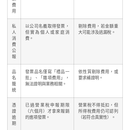
費
用
私
以公司名義取得發票，
剔除費用，若金額重
人
但實為個人或家庭消
大可能涉及逃漏稅。
消
費。
費
公
報
品
發票品名僅寫「禮品一
依性質剔除費用，或
名
批」、「雜項費用」，
要求補證明。
籠
無法證明與業務相關。
統
憑
已過營業稅申報期限
營業稅不得抵扣，但
證
（六個月）才拿來報銷
所得稅費用仍可認列
逾
的進項發票。
（若符合真實性）。
期