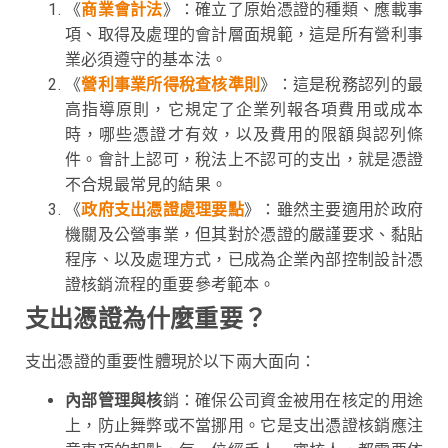
《
商業會計法
》：確立了原始憑證的種類、應載事
項、取得及處理的會計層面規範，這是所有營利事
業必須遵守的基本法。
《
營利事業所得稅查核準則
》：這是稅務認列的最
高指導原則，它規定了企業列報各項費用或成本
時，哪些憑證才有效，以及費用的限額與認列條
件。會計上認可，稅法上不認可的支出，就是憑證
不合規最常見的結果。
《
政府支出憑證處理要點
》：雖然主要適用於政府
機關及公營事業，但其對於憑證的嚴謹要求、黏貼
程序、以及處理方式，已成為企業內部控制設計憑
證核銷流程的重要參考範本。
支出憑證為什麼重要？
支出憑證的重要性體現於以下兩大面向：
內部管理與核
銷：確保公司資金被用在核定的用途
上，防止舞弊或不當挪用。它是支出憑證核銷應注