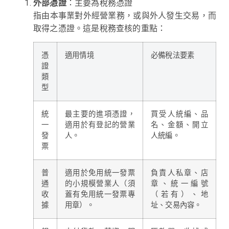
外部憑證
：主要為稅務憑證
指由本事業對外經營業務，或與外人發生交易，而
取得之憑證。這是稅務查核的重點：
憑
適用情境
必備稅法要素
證
類
型
統
最主要的進項憑證，
買受人統編、品
一
適用於有登記的營業
名、金額、開立
發
人。
人統編。
票
普
適用於免用統一發票
負責人私章、店
通
的小規模營業人（須
章、統一編號
收
蓋有免用統一發票專
（若有）、地
據
用章）。
址、交易內容。