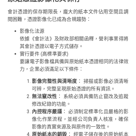
會計憑證的保存期限長，龐大的紙本文件佔用空間且調
閱困難，憑證影像化已成為合規趨勢：
影像化法源
依據《會計法》及財政部相關函釋，營利事業得將
其會計憑證以電子方式儲存。
實行要件 (高標準要求)
要讓電子影像檔具備與原始紙本憑證相同的法律效
力，企業必須滿足以下條件：
影像完整性與清晰度
： 掃描或影像必須清晰
可辨，完整呈現原始憑證的所有資訊。
無法竄改性
： 系統必須具備防止竄改及追蹤
修改紀錄的功能。
內控程序嚴謹
： 必須制定標準化且嚴格的影
像化作業流程，並經公司負責人核准，確保
影像的真實來源及與原件的一致性。
原始紙本的銷毀
： 經電子儲存後的原始紙本