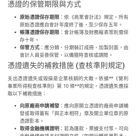
憑證的保管期限與方式
原始憑證保存期限
：依《商業會計法》規定，所有
原始憑證應自會計年度終了後，至少保存五年。
帳簿憑證保存期限
：會計帳簿及財務報表等則需保
存十年。
保管方式
：應分類、分期裝訂成冊，加製封面，由
會計人員妥善保管，以備隨時查核或調閱。
憑證遺失的補救措施 (查核準則規定)
支出憑證遺失或毀損是企業核銷的大敵。依據**《營利
事業所得稅查核準則》第 10 條**的規定，憑證遺失應採
取以下補救措施：
向原廠商申請補發
：應向原開立憑證的廠商申請補
發或取得蓋有「與正本相符」章及開立單位章的原
憑證影本。
取得金融機構證明
：若為匯款、票據支付等，可向