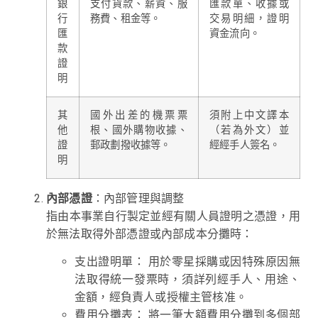
銀
支付貨款、薪資、服
匯款單、收據或
行
務費、租金等。
交易明細，證明
匯
資金流向。
款
證
明
其
國外出差的機票票
須附上中文譯本
他
根、國外購物收據、
（若為外文）並
證
郵政劃撥收據等。
經經手人簽名。
明
內部憑證
：內部管理與調整
指由本事業自行製定並經有關人員證明之憑證，用
於無法取得外部憑證或內部成本分攤時：
支出證明單： 用於零星採購或因特殊原因無
法取得統一發票時，須詳列經手人、用途、
金額，經負責人或授權主管核准。
費用分攤表： 將一筆大額費用分攤到多個部