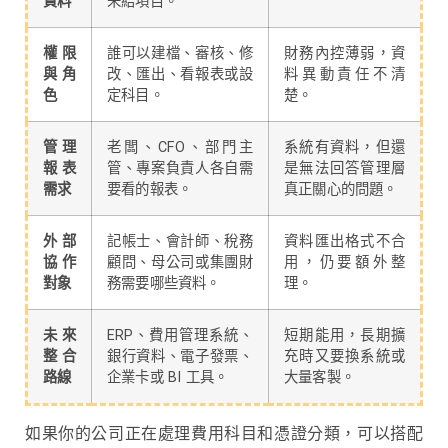
資料
未結項目。
權限
誰可以建檔、審核、修
財務內控薄弱，資
與角
改、匯出、看報表或設
料異動責任不清
色
定科目。
楚。
管理
老闆、CFO、部門主
系統有資料，但還
報表
管、專案負責人各自需
是無法回答管理層
需求
要看的報表。
真正關心的問題。
外部
記帳士、會計師、稅務
資料匯出格式不合
協作
顧問、母公司或集團財
用，仍要額外整
對象
務需要哪些資料。
理。
未來
ERP、費用管理系統、
短期能用，長期擴
整合
銀行資料、電子發票、
充時又要換系統或
路線
企業卡或 BI 工具。
大量客製。
如果你的公司正在處理費用科目和憑證分類，可以搭配