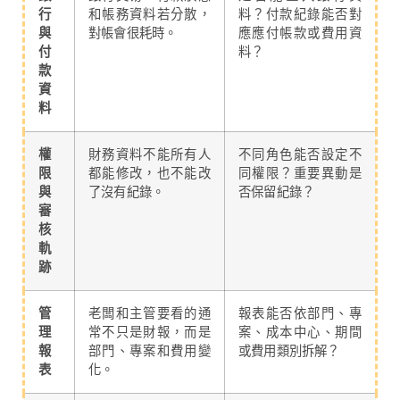
行
和帳務資料若分散，
料？付款紀錄能否對
與
對帳會很耗時。
應應付帳款或費用資
付
料？
款
資
料
權
財務資料不能所有人
不同角色能否設定不
限
都能修改，也不能改
同權限？重要異動是
與
了沒有紀錄。
否保留紀錄？
審
核
軌
跡
管
老闆和主管要看的通
報表能否依部門、專
理
常不只是財報，而是
案、成本中心、期間
報
部門、專案和費用變
或費用類別拆解？
表
化。