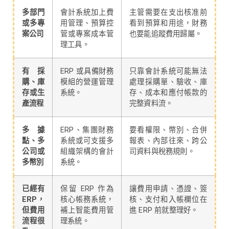
多部門
會計系統加上費
主管需要在支出核准前
或多專
用管理、預算控
看到預算和用途，財務
案公司
管或專案成本管
也要能追蹤費用歸屬。
理工具。
有採
ERP 或具備財務
只靠會計系統可能無法
購、庫
模組的營運管理
處理採購單、驗收、庫
存或生
系統。
存、成本和應付帳款的
產流程
完整資料流。
多據
ERP、集團財務
要看權限、幣別、合併
點、多
系統或可支援多
報表、內部往來、跨公
公司或
組織架構的會計
司資料與稅務規則。
多幣別
系統。
已經有
保留 ERP 作為
讓費用申請、憑證、簽
ERP，
核心帳務系統，
核、支付和入帳欄位在
但費用
補上智能費用管
進 ERP 前就整理好。
流程很
理系統。