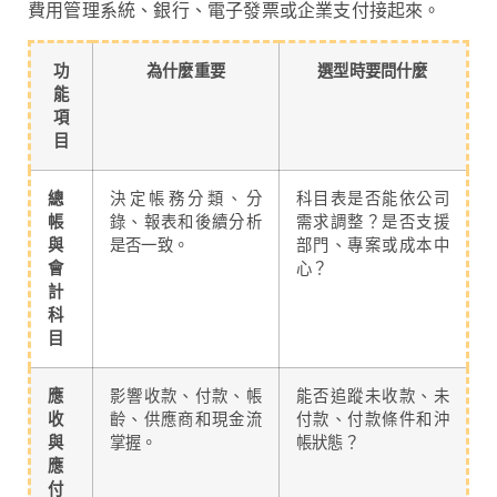
費用管理系統、銀行、電子發票或企業支付接起來。
功
為什麼重要
選型時要問什麼
能
項
目
總
決定帳務分類、分
科目表是否能依公司
帳
錄、報表和後續分析
需求調整？是否支援
與
是否一致。
部門、專案或成本中
會
心？
計
科
目
應
影響收款、付款、帳
能否追蹤未收款、未
收
齡、供應商和現金流
付款、付款條件和沖
與
掌握。
帳狀態？
應
付