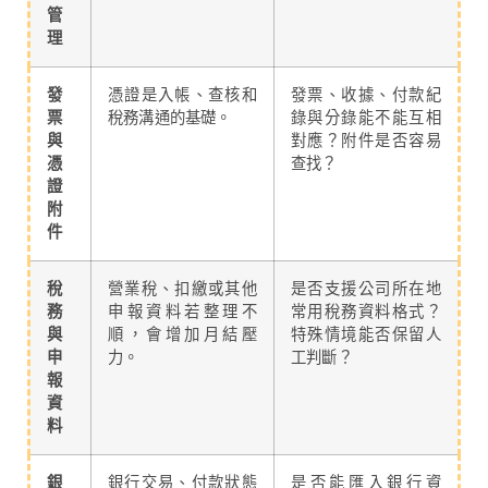
管
理
發
憑證是入帳、查核和
發票、收據、付款紀
票
稅務溝通的基礎。
錄與分錄能不能互相
與
對應？附件是否容易
憑
查找？
證
附
件
稅
營業稅、扣繳或其他
是否支援公司所在地
務
申報資料若整理不
常用稅務資料格式？
與
順，會增加月結壓
特殊情境能否保留人
申
力。
工判斷？
報
資
料
銀
銀行交易、付款狀態
是否能匯入銀行資