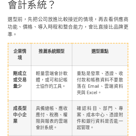
會計系統？
選型前，先把公司放進比較接近的情境，再去看供應商
功能、價格、導入時程和整合能力，會比直接比品牌更
準。
企業情
推薦系統類型
選型重點
境
剛成立
輕量雲端會計軟
重點是發票、憑證、收
或交易
體，或可和記帳
付款和帳務資料不要散
量少
士協作的工具。
落在 Email、雲端資料
夾與 Excel。
成長型
具備總帳、應收
確認科目、部門、專
中小企
應付、稅務、權
案、成本中心、憑證附
業
限與報表的雲端
件和銀行資料是否能一
會計系統。
起管理。