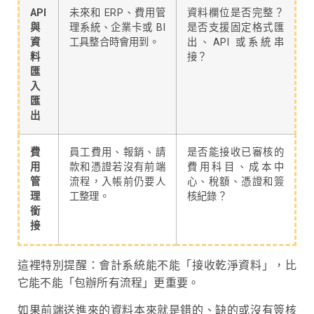
API
未來和 ERP、費用管
資料欄位是否完整？
與
理系統、企業卡或 BI
是否支援固定格式匯
資
工具整合時會用到。
出、API 或系統串
料
接？
匯
入
匯
出
費
員工費用、報銷、請
是否能接收已審核的
用
款和憑證若沒有前端
費用科目、成本中
管
流程，入帳前仍要人
心、稅額、憑證和簽
理
工整理。
核紀錄？
銜
接
這裡特別提醒：會計系統能不能「接收乾淨資料」，比
它能不能「包辦所有流程」更重要。
如果前端送進來的資料本來就是錯的、缺的或沒有簽核