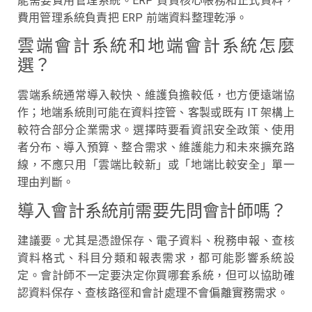
能需要費用管理系統。ERP 負責核心帳務和正式資料，
費用管理系統負責把 ERP 前端資料整理乾淨。
雲端會計系統和地端會計系統怎麼
選？
雲端系統通常導入較快、維護負擔較低，也方便遠端協
作；地端系統則可能在資料控管、客製或既有 IT 架構上
較符合部分企業需求。選擇時要看資訊安全政策、使用
者分布、導入預算、整合需求、維護能力和未來擴充路
線，不應只用「雲端比較新」或「地端比較安全」單一
理由判斷。
導入會計系統前需要先問會計師嗎？
建議要。尤其是憑證保存、電子資料、稅務申報、查核
資料格式、科目分類和報表需求，都可能影響系統設
定。會計師不一定要決定你買哪套系統，但可以協助確
認資料保存、查核路徑和會計處理不會偏離實務需求。