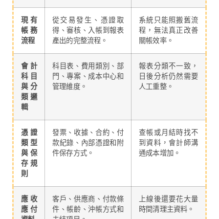
現有
從交易發生、憑證取
系統只能照搬舊流
帳務
得、審核、入帳到報表
程，無法真正改善
流程
產出的完整流程。
關帳效率。
會計
科目表、費用類別、部
報表分類不一致，
科目
門、專案、成本中心和
日後分析仍然需要
與分
管理維度。
人工重整。
類邏
輯
憑證
發票、收據、合約、付
查帳或月結時找不
類型
款紀錄、內部憑證和附
到資料，會計師溝
與保
件保存方式。
通成本增加。
存規
則
應收
客戶、供應商、付款條
上線後還要花大量
應付
件、帳齡、沖帳方式和
時間清理主資料。