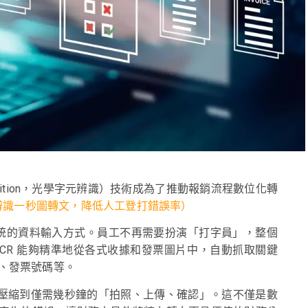
Recognition，光學字元辨識）技術成為了推動報銷流程數位化轉
字辨識一秒圖轉文，降低人工登打錯誤率）
傳統的資料輸入方式。員工不再需要扮演「打字員」，整個
CR 能夠精準地從各式收據和發票圖片中，自動抓取關鍵
、發票號碼等。
，被壓縮到僅需幾秒鐘的「拍照、上傳、確認」。這不僅是數