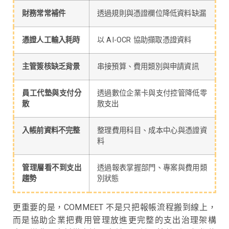
財務常常補件
透過規則與憑證欄位降低資料缺漏
憑證人工輸入耗時
以 AI-OCR 協助擷取憑證資料
主管簽核缺乏背景
串接預算、費用類別與申請資訊
員工代墊與支付分
透過數位企業卡與支付控管降低零
散
散支出
入帳前資料不完整
整理費用科目、成本中心與憑證資
料
管理層看不到支出
透過報表掌握部門、專案與費用類
趨勢
別狀態
更重要的是，COMMEET 不是只把報帳流程搬到線上，
而是協助企業把費用管理放進更完整的支出治理架構