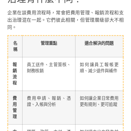
企業在談費用流程時，常會把費用管理、報銷流程和支
出治理混在一起。它們彼此相關，但管理層級卻大不相
同。
名
管理重點
適合解決的問題
稱
報
員工送件、主管簽核、
如何讓員工報帳更
銷
財務核銷
順、減少退件與補件
流
程
費
費用申請、報銷、憑
如何讓企業日常費用
用
證、入帳與分析
更有規則、更可追蹤
管
理