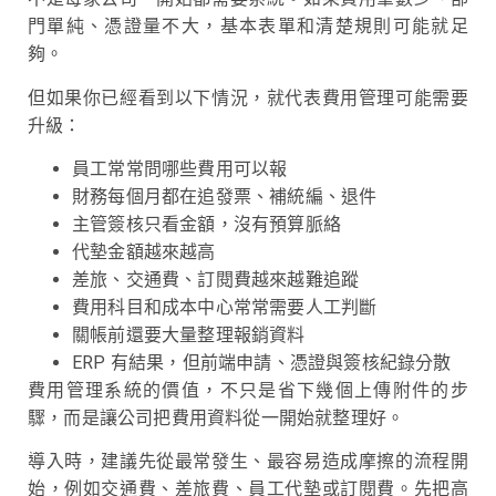
門單純、憑證量不大，基本表單和清楚規則可能就足
夠。
但如果你已經看到以下情況，就代表費用管理可能需要
升級：
員工常常問哪些費用可以報
財務每個月都在追發票、補統編、退件
主管簽核只看金額，沒有預算脈絡
代墊金額越來越高
差旅、交通費、訂閱費越來越難追蹤
費用科目和成本中心常常需要人工判斷
關帳前還要大量整理報銷資料
ERP 有結果，但前端申請、憑證與簽核紀錄分散
費用管理系統的價值，不只是省下幾個上傳附件的步
驟，而是讓公司把費用資料從一開始就整理好。
導入時，建議先從最常發生、最容易造成摩擦的流程開
始，例如交通費、差旅費、員工代墊或訂閱費。先把高