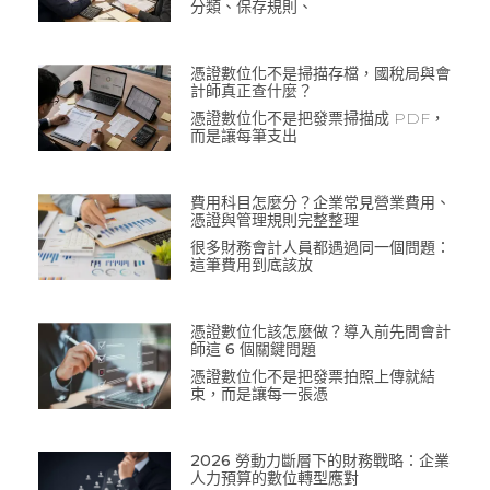
分類、保存規則、
憑證數位化不是掃描存檔，國稅局與會
計師真正查什麼？
憑證數位化不是把發票掃描成 PDF，
而是讓每筆支出
費用科目怎麼分？企業常見營業費用、
憑證與管理規則完整整理
很多財務會計人員都遇過同一個問題：
這筆費用到底該放
憑證數位化該怎麼做？導入前先問會計
師這 6 個關鍵問題
憑證數位化不是把發票拍照上傳就結
束，而是讓每一張憑
2026 勞動力斷層下的財務戰略：企業
人力預算的數位轉型應對