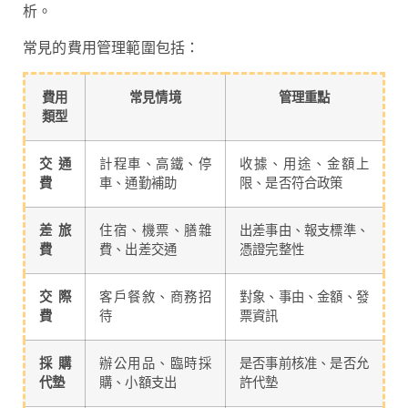
析。
常見的費用管理範圍包括：
費用
常見情境
管理重點
類型
交通
計程車、高鐵、停
收據、用途、金額上
費
車、通勤補助
限、是否符合政策
差旅
住宿、機票、膳雜
出差事由、報支標準、
費
費、出差交通
憑證完整性
交際
客戶餐敘、商務招
對象、事由、金額、發
費
待
票資訊
採購
辦公用品、臨時採
是否事前核准、是否允
代墊
購、小額支出
許代墊