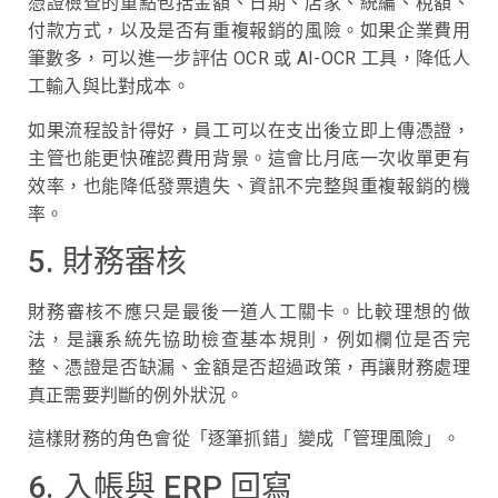
憑證檢查的重點包括金額、日期、店家、統編、稅額、
付款方式，以及是否有重複報銷的風險。如果企業費用
筆數多，可以進一步評估 OCR 或 AI-OCR 工具，降低人
工輸入與比對成本。
如果流程設計得好，員工可以在支出後立即上傳憑證，
主管也能更快確認費用背景。這會比月底一次收單更有
效率，也能降低發票遺失、資訊不完整與重複報銷的機
率。
5. 財務審核
財務審核不應只是最後一道人工關卡。比較理想的做
法，是讓系統先協助檢查基本規則，例如欄位是否完
整、憑證是否缺漏、金額是否超過政策，再讓財務處理
真正需要判斷的例外狀況。
這樣財務的角色會從「逐筆抓錯」變成「管理風險」。
6. 入帳與 ERP 回寫