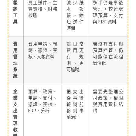
報
員工送件、主
減少紙
多半仍是事後
銷
管簽核、財務
本報
管理，較難處
工
核銷
帳、縮
理預算、支付
具
短送件
與 ERP 資料
時間
費
費用申請、報
讓日常
若沒有支付與
用
銷、憑證、簽
費用更
預算控管，仍
管
核、入帳資料
有規
可能停在流程
理
則、更
數位化
系
可追蹤
統
企
預算、政策、
把支出
需要先整理公
業
申請、支付、
從事後
司政策、權限
支
憑證、簽核、
報銷前
與費用資料結
出
ERP、分析
移到事
構
管
前治理
理
軟