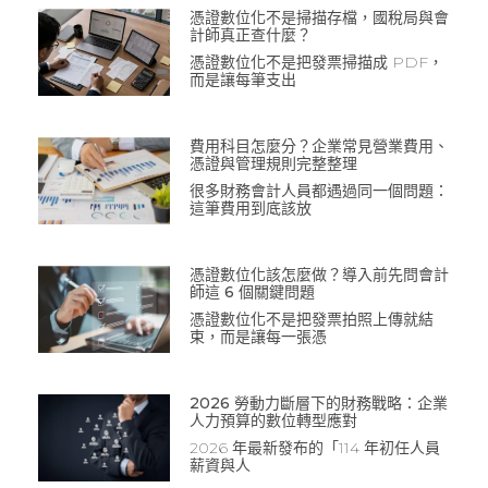
憑證數位化不是掃描存檔，國稅局與會
計師真正查什麼？
憑證數位化不是把發票掃描成 PDF，
而是讓每筆支出
費用科目怎麼分？企業常見營業費用、
憑證與管理規則完整整理
很多財務會計人員都遇過同一個問題：
這筆費用到底該放
憑證數位化該怎麼做？導入前先問會計
師這 6 個關鍵問題
憑證數位化不是把發票拍照上傳就結
束，而是讓每一張憑
2026 勞動力斷層下的財務戰略：企業
人力預算的數位轉型應對
2026 年最新發布的「114 年初任人員
薪資與人