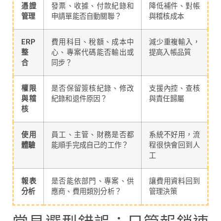
憑證
發票、收據、付款紀錄和
降低補件、對帳
管理
申請單能否自動關聯？
與稽核成本
ERP
費用科目、稅額、成本中
減少重複輸入，
整
心、專案代碼能否輸出或
提高入帳品質
合
同步？
權限
是否保留簽核紀錄、修改
支援內控、查核
與稽
紀錄和退件原因？
與責任歸屬
核
使用
員工、主管、財務是否都
系統不好用，流
體驗
能順手完成自己的工作？
程很快會回到人
工
報表
是否能依部門、專案、供
讓費用資料回到
分析
應商、費用類別分析？
管理決策