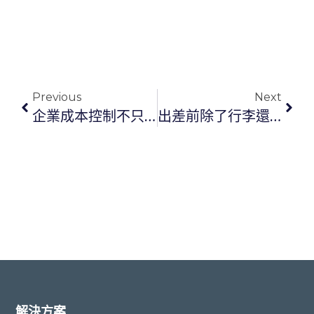
Previous
Next
企業成本控制不只是刪預算，用支出治理掌握每一筆營運費用
出差前除了行李還要準備什麼？財務、憑證與費用合規完整檢查表
解決方案