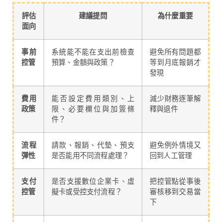
評估
建議提問
為什麼重要
面向
事前
系統能不能在支出前檢查
避免所有問題都
控管
預算、金額與政策？
等到月底報銷才
發現
費用
能否設定費用類別、上
減少財務逐筆解
政策
限、必要欄位與加簽條
釋與退件
件？
流程
請款、報銷、代墊、預支
避免例外情境又
彈性
是否能用不同流程處理？
回到人工管理
支付
是否支援數位企業卡、虛
把控管點從事後
控管
擬卡或受控支付流程？
審核移到交易當
下