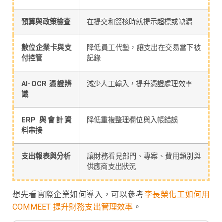
預算與政策檢查
在提交和簽核時就提示超標或缺漏
數位企業卡與支
降低員工代墊，讓支出在交易當下被
付控管
記錄
AI-OCR 憑證辨
減少人工輸入，提升憑證處理效率
識
ERP 與會計資
降低重複整理欄位與入帳錯誤
料串接
支出報表與分析
讓財務看見部門、專案、費用類別與
供應商支出狀況
想先看實際企業如何導入，可以參考
李長榮化工如何用
COMMEET 提升財務支出管理效率
。