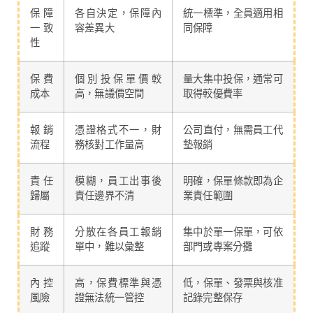
保障
各自決定，保障內
統一標準，全員適用相
一致
容差異大
同保障
性
保費
個別投保單價較
量大集中投保，通常可
成本
高，無議價空間
取得較優費率
報銷
憑證格式不一，財
公司直付，無需員工代
流程
務核對工作量高
墊報銷
責任
模糊，員工出事後
明確，保單條款即為企
歸屬
責任邊界不清
業責任範圍
財務
分散在各員工報銷
集中於單一保單，可依
追蹤
單中，難以彙整
部門或專案分攤
內控
高，保費標準與憑
低，保單、發票與核准
風險
證無法統一管控
記錄完整保存