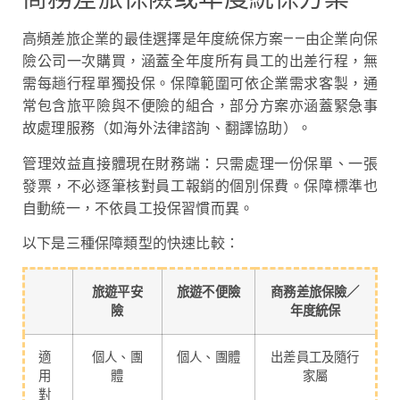
高頻差旅企業的最佳選擇是年度統保方案——由企業向保
險公司一次購買，涵蓋全年度所有員工的出差行程，無
需每趟行程單獨投保。保障範圍可依企業需求客製，通
常包含旅平險與不便險的組合，部分方案亦涵蓋緊急事
故處理服務（如海外法律諮詢、翻譯協助）。
管理效益直接體現在財務端：只需處理一份保單、一張
發票，不必逐筆核對員工報銷的個別保費。保障標準也
自動統一，不依員工投保習慣而異。
以下是三種保障類型的快速比較：
旅遊平安
旅遊不便險
商務差旅保險／
險
年度統保
適
個人、團
個人、團體
出差員工及隨行
用
體
家屬
對