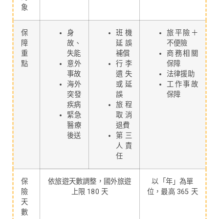
象
保
身
班機
旅平險＋
障
故、
延誤
不便險
重
失能
補償
商務相關
點
意外
行李
保障
事故
遺失
法律援助
海外
或延
工作事故
突發
誤
保障
疾病
旅程
緊急
取消
醫療
退費
後送
第三
人責
任
保
依旅遊天數調整，國外旅遊
以「年」為單
險
上限 180 天
位，最高 365 天
天
數