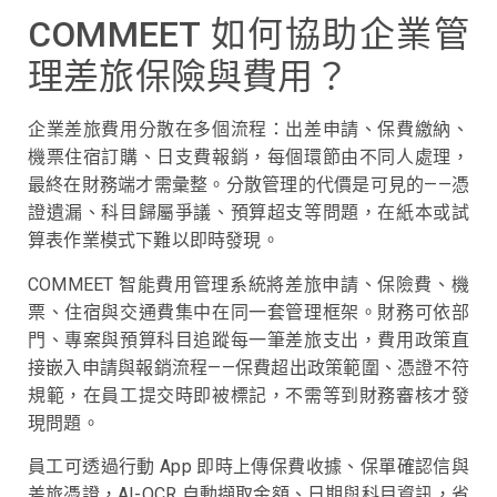
COMMEET 如何協助企業管
理差旅保險與費用？
企業差旅費用分散在多個流程：出差申請、保費繳納、
機票住宿訂購、日支費報銷，每個環節由不同人處理，
最終在財務端才需彙整。分散管理的代價是可見的——憑
證遺漏、科目歸屬爭議、預算超支等問題，在紙本或試
算表作業模式下難以即時發現。
COMMEET 智能費用管理系統將差旅申請、保險費、機
票、住宿與交通費集中在同一套管理框架。財務可依部
門、專案與預算科目追蹤每一筆差旅支出，費用政策直
接嵌入申請與報銷流程——保費超出政策範圍、憑證不符
規範，在員工提交時即被標記，不需等到財務審核才發
現問題。
員工可透過行動 App 即時上傳保費收據、保單確認信與
差旅憑證，AI-OCR 自動擷取金額、日期與科目資訊，省