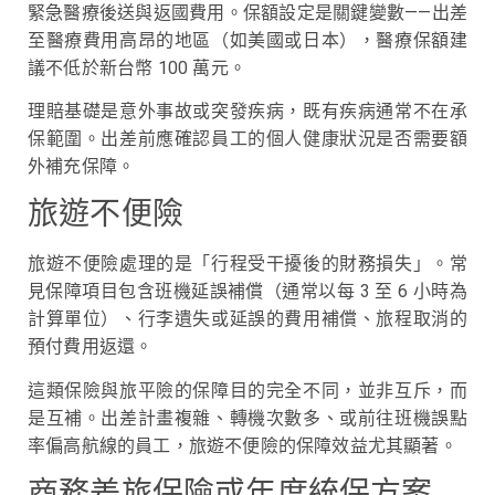
緊急醫療後送與返國費用。保額設定是關鍵變數——出差
至醫療費用高昂的地區（如美國或日本），醫療保額建
議不低於新台幣 100 萬元。
理賠基礎是意外事故或突發疾病，既有疾病通常不在承
保範圍。出差前應確認員工的個人健康狀況是否需要額
外補充保障。
旅遊不便險
旅遊不便險處理的是「行程受干擾後的財務損失」。常
見保障項目包含班機延誤補償（通常以每 3 至 6 小時為
計算單位）、行李遺失或延誤的費用補償、旅程取消的
預付費用返還。
這類保險與旅平險的保障目的完全不同，並非互斥，而
是互補。出差計畫複雜、轉機次數多、或前往班機誤點
率偏高航線的員工，旅遊不便險的保障效益尤其顯著。
商務差旅保險或年度統保方案