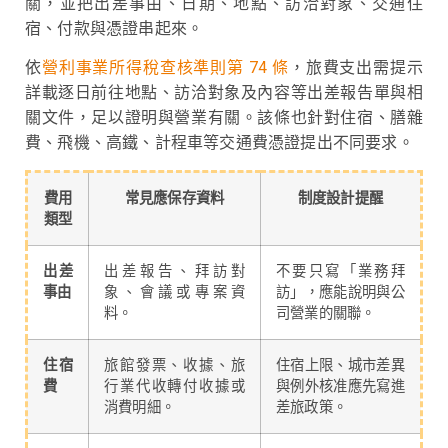
關，並把出差事由、日期、地點、訪洽對象、交通住
宿、付款與憑證串起來。
依
營利事業所得稅查核準則第 74 條
，旅費支出需提示
詳載逐日前往地點、訪洽對象及內容等出差報告單與相
關文件，足以證明與營業有關。該條也針對住宿、膳雜
費、飛機、高鐵、計程車等交通費憑證提出不同要求。
費用
常見應保存資料
制度設計提醒
類型
出差
出差報告、拜訪對
不要只寫「業務拜
事由
象、會議或專案資
訪」，應能說明與公
料。
司營業的關聯。
住宿
旅館發票、收據、旅
住宿上限、城市差異
費
行業代收轉付收據或
與例外核准應先寫進
消費明細。
差旅政策。