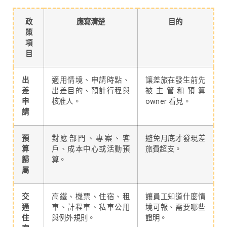
政
應寫清楚
目的
策
項
目
出
適用情境、申請時點、
讓差旅在發生前先
差
出差目的、預計行程與
被主管和預算
申
核准人。
owner 看見。
請
預
對應部門、專案、客
避免月底才發現差
算
戶、成本中心或活動預
旅費超支。
歸
算。
屬
交
高鐵、機票、住宿、租
讓員工知道什麼情
通
車、計程車、私車公用
境可報、需要哪些
住
與例外規則。
證明。