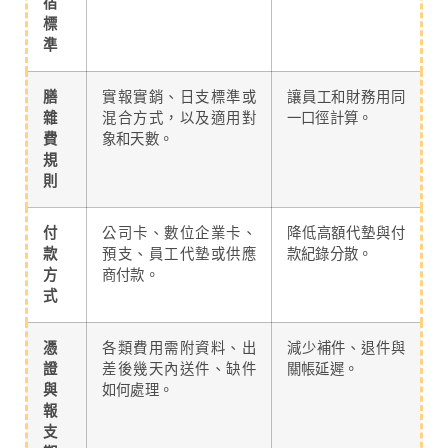
宿
標
準
膳
實報實銷、日支標準或
讓員工和財務用同
雜
混合方式，以及適用對
一口徑計算。
費
象和天數。
規
則
付
公司卡、數位企業卡、
降低高額代墊與付
款
預支、員工代墊或供應
款紀錄分散。
方
商付款。
式
憑
各類費用需附資料、出
減少補件、退件與
證
差後幾天內送件、缺件
關帳延遲。
與
如何處理。
報
支