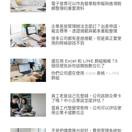
電子發票可以作為營業稅申報與進項稅
額整理的重要資料
企業差旅管理辦法怎麼訂？出差申請、
報支標準、憑證規範與範本重點整理
很多公司都有差旅規範，但是真正要使
用的時候卻找不到
還在用 Excel 和 LINE 群組報帳？5
個信號告訴你該開始數位化了
你們公司還在使用 Excel 表格、LINE
群組
員工老是自己先墊錢，公司該辦企業卡
了嗎？中小企業該怎麼評估？
當員工代墊變常態時，公司可以評估使
用企業卡或數位企
不是把傳票匯出就好，費用管理系統如