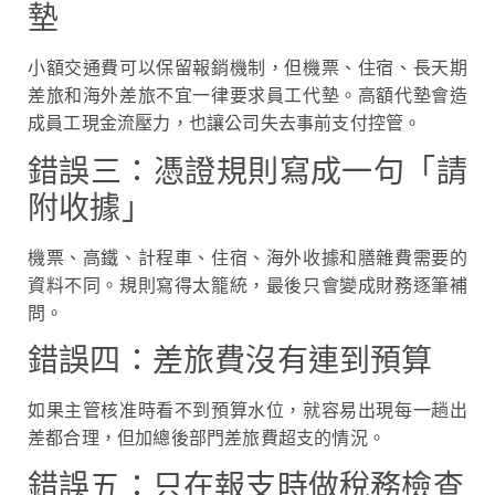
墊
小額交通費可以保留報銷機制，但機票、住宿、長天期
差旅和海外差旅不宜一律要求員工代墊。高額代墊會造
成員工現金流壓力，也讓公司失去事前支付控管。
錯誤三：憑證規則寫成一句「請
附收據」
機票、高鐵、計程車、住宿、海外收據和膳雜費需要的
資料不同。規則寫得太籠統，最後只會變成財務逐筆補
問。
錯誤四：差旅費沒有連到預算
如果主管核准時看不到預算水位，就容易出現每一趟出
差都合理，但加總後部門差旅費超支的情況。
錯誤五：只在報支時做稅務檢查