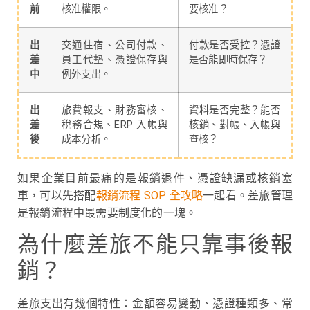
前
核准權限。
要核准？
出
交通住宿、公司付款、
付款是否受控？憑證
差
員工代墊、憑證保存與
是否能即時保存？
中
例外支出。
出
旅費報支、財務審核、
資料是否完整？能否
差
稅務合規、ERP 入帳與
核銷、對帳、入帳與
後
成本分析。
查核？
如果企業目前最痛的是報銷退件、憑證缺漏或核銷塞
車，可以先搭配
報銷流程 SOP 全攻略
一起看。差旅管理
是報銷流程中最需要制度化的一塊。
為什麼差旅不能只靠事後報
銷？
差旅支出有幾個特性：金額容易變動、憑證種類多、常