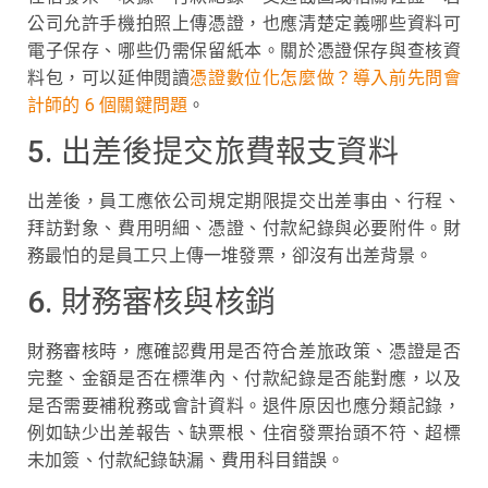
公司允許手機拍照上傳憑證，也應清楚定義哪些資料可
電子保存、哪些仍需保留紙本。關於憑證保存與查核資
料包，可以延伸閱讀
憑證數位化怎麼做？導入前先問會
計師的 6 個關鍵問題
。
5. 出差後提交旅費報支資料
出差後，員工應依公司規定期限提交出差事由、行程、
拜訪對象、費用明細、憑證、付款紀錄與必要附件。財
務最怕的是員工只上傳一堆發票，卻沒有出差背景。
6. 財務審核與核銷
財務審核時，應確認費用是否符合差旅政策、憑證是否
完整、金額是否在標準內、付款紀錄是否能對應，以及
是否需要補稅務或會計資料。退件原因也應分類記錄，
例如缺少出差報告、缺票根、住宿發票抬頭不符、超標
未加簽、付款紀錄缺漏、費用科目錯誤。