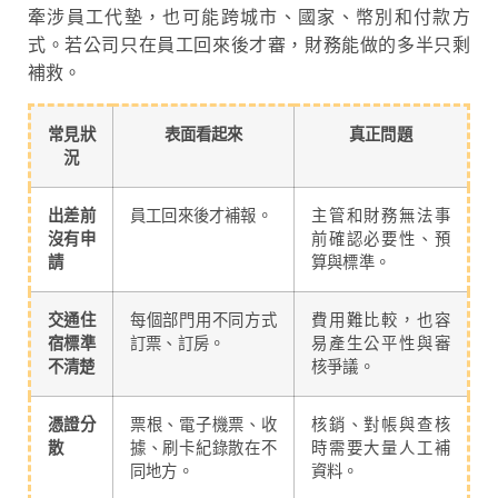
牽涉員工代墊，也可能跨城市、國家、幣別和付款方
式。若公司只在員工回來後才審，財務能做的多半只剩
補救。
常見狀
表面看起來
真正問題
況
出差前
員工回來後才補報。
主管和財務無法事
沒有申
前確認必要性、預
請
算與標準。
交通住
每個部門用不同方式
費用難比較，也容
宿標準
訂票、訂房。
易產生公平性與審
不清楚
核爭議。
憑證分
票根、電子機票、收
核銷、對帳與查核
散
據、刷卡紀錄散在不
時需要大量人工補
同地方。
資料。