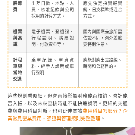
膳雜
出差日數、地點、人
應先決定採實報實
費
員、核准紀錄與公司
銷、日支標準或混合
採用的計算方式。
方式。
機票
電子機票、登機證、
國內與國際差旅所需
與高
行程證明、購票證
佐證不同，海外差旅
鐵
明、付款資料等。
要特別注意。
計程
乘車紀錄、車資資
應能對應出差路線、
車與
料、經手人證明或車
時間和公務目的。
當地
行證明。
交通
這些規則看似細，但會直接影響財務能否核銷、會計能
否入帳，以及未來查核時能不能快速說明。更細的交通
費與費用科目判斷，也可延伸閱讀
費用科目怎麼分？企
業常見營業費用、憑證與管理規則完整整理
。