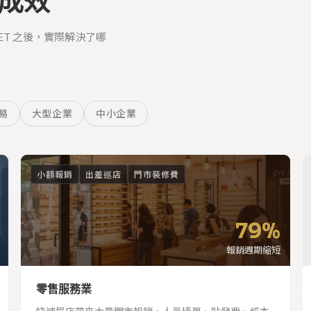
成效
ET 之後，實際解決了哪
貿易
大型企業
中小企業
小額報銷
出差巡店
門市裝修費
門市
79%
報銷週期縮短
零售服務業