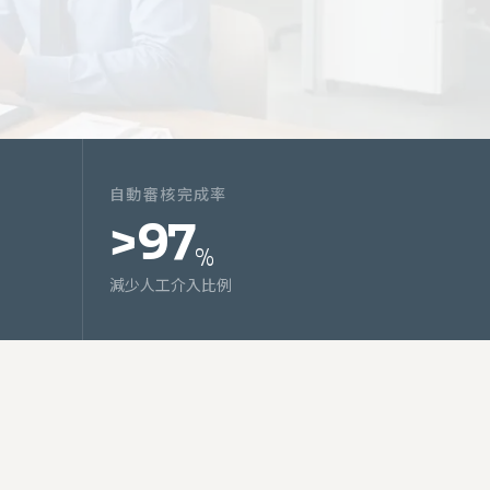
自動審核完成率
>97
%
減少人工介入比例