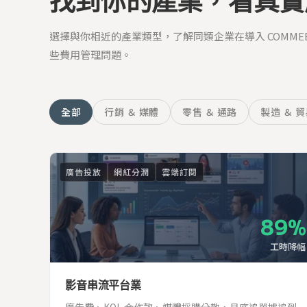
找到你的產業，看真實
選擇與你相近的產業類型，了解同類企業在導入 COMME
些費用管理問題。
全部
行銷 ＆ 媒體
零售 ＆ 通路
製造 ＆ 
廣告投放
網紅分潤
雲端訂閱
89%
工時降幅
影音串流平台業