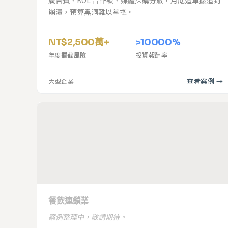
廣告費、KOL 合作款、媒體採購分散，月底追單據追到
崩潰，預算黑洞難以掌控。
NT$2,500萬+
>10000%
年度攔截風險
投資報酬率
查看案例 →
大型企業
即將上線
餐飲連鎖
餐飲連鎖業
案例整理中，敬請期待。