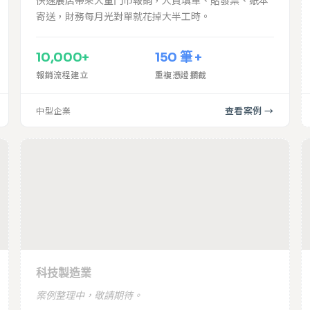
快速展店帶來大量門市報銷，人員填單、貼發票、紙本
寄送，財務每月光對單就花掉大半工時。
10,000+
150 筆 +
報銷流程建立
重複憑證攔截
查看案例 →
中型企業
即將上線
科技製造
科技製造業
案例整理中，敬請期待。