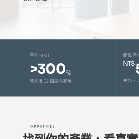
平均 ROI
攔截潛
NT$
>300
%
導入後 12 個月內實現
年均 ·
INDUSTRIES