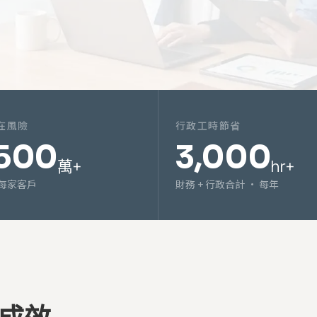
在風險
行政工時節省
500
3,000
萬+
hr+
 每家客戶
財務 + 行政合計 · 每年