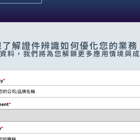
想了解證件辨識如何優化您的業務
資料，我們將為您解鎖更多應用情境與
ny
*
ment
*
e
*