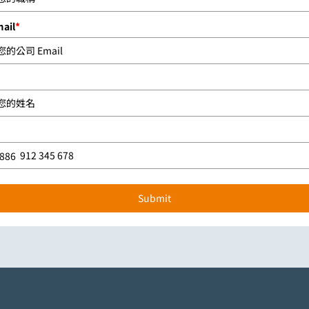
ail
*
886
n +886
Submit