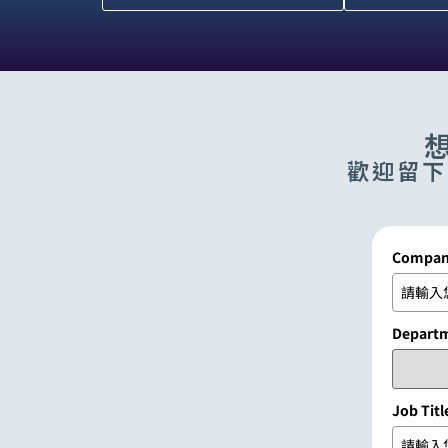
歡迎留下
Compa
Depart
Job Titl