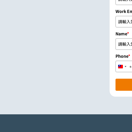
Work Em
Name
*
Phone
*
+
Taiwa