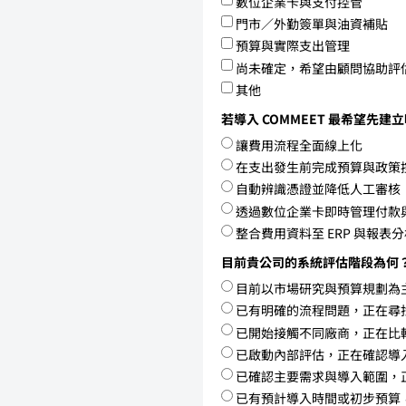
數位企業卡與支付控管
門市／外勤簽單與油資補貼
預算與實際支出管理
尚未確定，希望由顧問協助評
其他
若導入 COMMEET 最希望先
讓費用流程全面線上化
在支出發生前完成預算與政策
自動辨識憑證並降低人工審核
透過數位企業卡即時管理付款
整合費用資料至 ERP 與報表
目前貴公司的系統評估階段為何
目前以市場研究與預算規劃為
已有明確的流程問題，正在尋
已開始接觸不同廠商，正在比
已啟動內部評估，正在確認導
已確認主要需求與導入範圍，
已有預計導入時間或初步預算