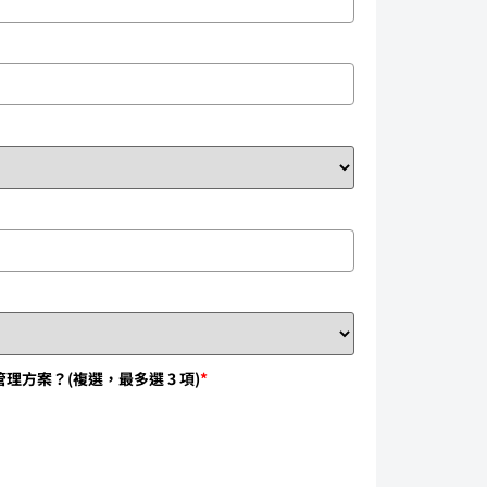
方案？(複選，最多選 3 項)
*