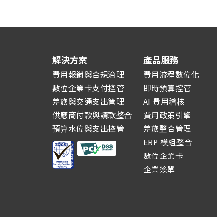
解決方案
產品服務
費用報銷與合規治理
費用流程數位化
數位企業卡支付控管
即時預算控管
差旅與交通支出管理
AI 費用稽核
供應商付款與請款整合
費用政策引擎
預算水位與支出控管
差旅整合管理
ERP 模組整合
數位企業卡
企業簽單