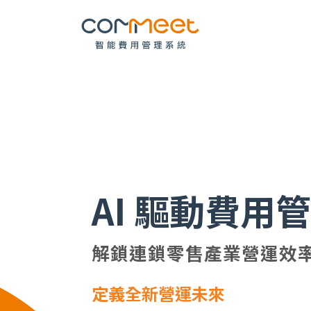
AI 驅動費用
解鎖連鎖零售產業營運效
定義全新營運未來