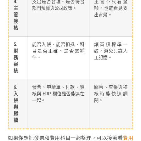
4.
支出是否合理、是否符合
主管不只看金
主
部門預算與公司政策。
額，也能看見支
管
出背景。
簽
核
5.
能否入帳、能否扣抵、科
讓審核標準一
財
目是否正確、是否需補
致，避免只靠人
務
件。
工記憶。
審
核
6.
發票、申請單、付款、簽
關帳、查帳與稽
入
核與 ERP 欄位是否能連在
核時能快速調
帳
一起。
閱。
與
歸
檔
如果你想把發票和費用科目一起整理，可以接著看
費用