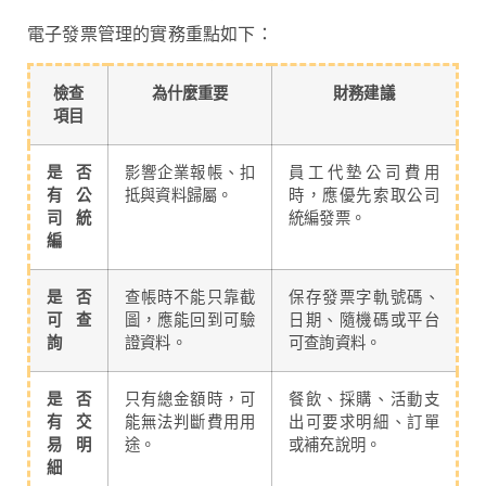
電子發票管理的實務重點如下：
檢查
為什麼重要
財務建議
項目
是否
影響企業報帳、扣
員工代墊公司費用
有公
抵與資料歸屬。
時，應優先索取公司
司統
統編發票。
編
是否
查帳時不能只靠截
保存發票字軌號碼、
可查
圖，應能回到可驗
日期、隨機碼或平台
詢
證資料。
可查詢資料。
是否
只有總金額時，可
餐飲、採購、活動支
有交
能無法判斷費用用
出可要求明細、訂單
易明
途。
或補充說明。
細