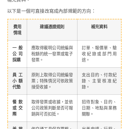
以下是一個可直接改寫成內部規範的方向：
費用
建議憑證規則
補充資料
情境
一般
應取得載明公司統編與
訂單、報價單、驗
公司
稅額的統一發票或電子
收紀錄或部門用
採購
發票。
途。
員工
原則上取得公司統編發
支出目的、付款紀
小額
票；特殊情況可依政策
錄、主管核准紀
代墊
接受收據。
錄。
餐飲
取得發票或收據，並依
招待對象、目的、
或交
公司政策判斷是否可報
日期、地點與業務
際
銷與可否扣抵。
關聯。