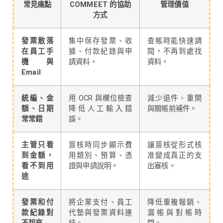
常見痛點
COMMEET 的協助
管理價值
方式
發票散落
集中保存發票、收
查帳時能快速調
在員工手
據、付款紀錄與申
閱，不再到處找
機與
請資料。
資料。
Email
統編、金
用 OCR 與欄位檢查
減少退件、重開
額、日期
降低人工輸入錯
與關帳前補件。
常常錯
誤。
主管只看
簽核時同步顯示費
讓簽核從形式核
到金額，
用類別、預算、憑
准變成真正的支
看不到用
證與申請說明。
出審核。
途
發票和付
將企業支付、員工
降低重複報銷、
款紀錄對
代墊與發票資料連
漏帳與對帳時