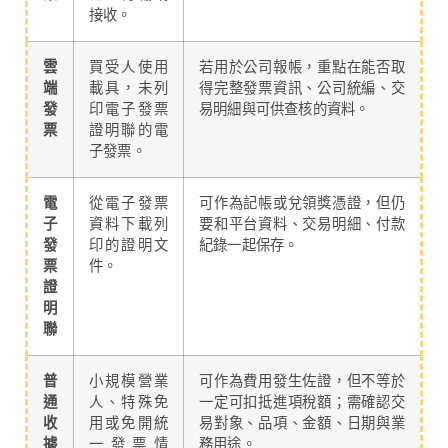
接收。
雲
買受人使用
若用於公司報帳，重點在能否取
端
載具，未列
得完整發票資訊、公司統編、交
發
印電子發票
易明細與可供查核的資料。
票
證明聯的電
子發票。
電
從電子發票
可作為記帳或兌領獎憑證，但仍
子
資料下載列
要和平台資料、交易明細、付款
發
印的證明文
紀錄一起保存。
票
件。
證
明
聯
普
小規模營業
可作為費用發生佐證，但不等於
通
人、特殊免
一定可扣抵進項稅額；需確認交
收
用或免開統
易對象、品項、金額、日期與業
據
一發票情
務用途。