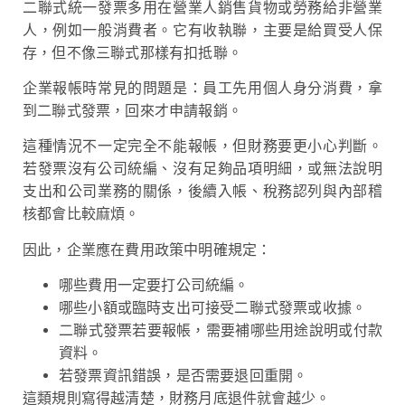
二聯式統一發票多用在營業人銷售貨物或勞務給非營業
人，例如一般消費者。它有收執聯，主要是給買受人保
存，但不像三聯式那樣有扣抵聯。
企業報帳時常見的問題是：員工先用個人身分消費，拿
到二聯式發票，回來才申請報銷。
這種情況不一定完全不能報帳，但財務要更小心判斷。
若發票沒有公司統編、沒有足夠品項明細，或無法說明
支出和公司業務的關係，後續入帳、稅務認列與內部稽
核都會比較麻煩。
因此，企業應在費用政策中明確規定：
哪些費用一定要打公司統編。
哪些小額或臨時支出可接受二聯式發票或收據。
二聯式發票若要報帳，需要補哪些用途說明或付款
資料。
若發票資訊錯誤，是否需要退回重開。
這類規則寫得越清楚，財務月底退件就會越少。