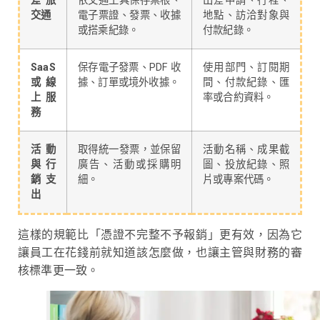
差旅
依交通工具保存票根、
出差申請、行程、
交通
電子票證、發票、收據
地點、訪洽對象與
或搭乘紀錄。
付款紀錄。
SaaS
保存電子發票、PDF 收
使用部門、訂閱期
或線
據、訂單或境外收據。
間、付款紀錄、匯
上服
率或合約資料。
務
活動
取得統一發票，並保留
活動名稱、成果截
與行
廣告、活動或採購明
圖、投放紀錄、照
銷支
細。
片或專案代碼。
出
這樣的規範比「憑證不完整不予報銷」更有效，因為它
讓員工在花錢前就知道該怎麼做，也讓主管與財務的審
核標準更一致。