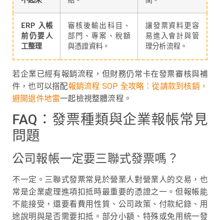
不起來
結。
間。
ERP 入帳
審核後輸出科目、
讓發票資料更容
前仍要人
部門、專案、稅額
易進入會計與管
工整理
與憑證資料。
理分析流程。
若企業已經有報銷流程，但財務仍常卡在發票審核與補
件，也可以搭配
報銷流程 SOP 全攻略：從請款到核銷，
避開退件地雷
一起檢視整體流程。
FAQ：發票種類與企業報帳常見
問題
公司報帳一定要三聯式發票嗎？
不一定。三聯式發票常見於營業人對營業人的交易，也
常是企業處理進項扣抵時最重要的憑證之一。但報帳能
不能接受，還要看費用性質、公司政策、付款紀錄、用
途說明與是否需要扣抵。部分小額、特殊或免用統一發