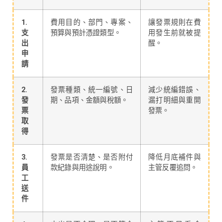
1.
費用目的、部門、專案、
讓發票規則在費
支
預算與預計憑證類型。
用發生前就被提
出
醒。
申
請
2.
發票種類、統一編號、日
減少統編錯誤、
發
期、品項、金額與稅額。
漏打明細與重開
票
發票。
取
得
3.
發票是否清楚、是否附付
降低月底補件與
員
款紀錄與用途說明。
主管反覆追問。
工
送
件