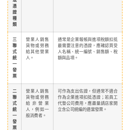
或
憑
證
種
類
三
營業人銷售
通常是企業報帳與進項稅額扣抵
聯
貨物或勞務
最需要注意的憑證，應確認買受
式
給其他營業
人名稱、統一編號、銷售額、稅
統
人。
額與品項。
一
發
票
二
營業人銷售
可作為支出佐證，但通常不適合
聯
貨物或勞務
作為企業進項扣抵憑證；若員工
式
給非營業
代墊公司費用，應盡量請店家開
統
人，例如一
立含公司統編的適當發票。
一
般消費者。
發
票