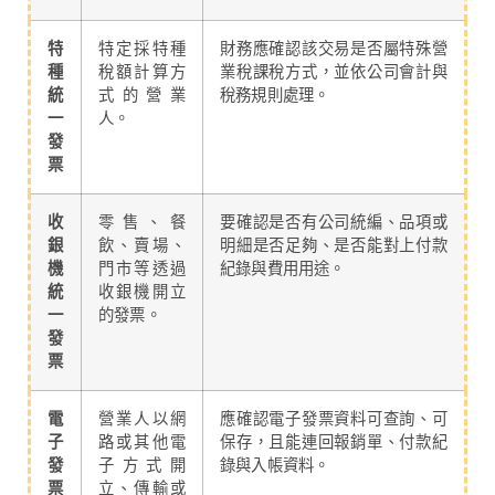
特
特定採特種
財務應確認該交易是否屬特殊營
種
稅額計算方
業稅課稅方式，並依公司會計與
統
式的營業
稅務規則處理。
一
人。
發
票
收
零售、餐
要確認是否有公司統編、品項或
銀
飲、賣場、
明細是否足夠、是否能對上付款
機
門市等透過
紀錄與費用用途。
統
收銀機開立
一
的發票。
發
票
電
營業人以網
應確認電子發票資料可查詢、可
子
路或其他電
保存，且能連回報銷單、付款紀
發
子方式開
錄與入帳資料。
票
立、傳輸或