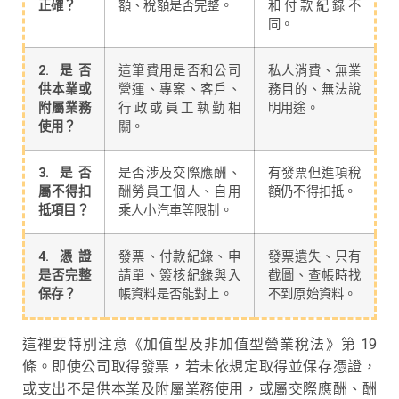
正確？
額、稅額是否完整。
和付款紀錄不
同。
2. 是否
這筆費用是否和公司
私人消費、無業
供本業或
營運、專案、客戶、
務目的、無法說
附屬業務
行政或員工執勤相
明用途。
使用？
關。
3. 是否
是否涉及交際應酬、
有發票但進項稅
屬不得扣
酬勞員工個人、自用
額仍不得扣抵。
抵項目？
乘人小汽車等限制。
4. 憑證
發票、付款紀錄、申
發票遺失、只有
是否完整
請單、簽核紀錄與入
截圖、查帳時找
保存？
帳資料是否能對上。
不到原始資料。
這裡要特別注意《加值型及非加值型營業稅法》第 19
條。即使公司取得發票，若未依規定取得並保存憑證，
或支出不是供本業及附屬業務使用，或屬交際應酬、酬