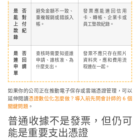
是否
避免金額不一致、
發票應能連回信用
能對
重複報銷或錯誤入
卡、轉帳、企業卡或
上付
帳。
員工墊款紀錄。
款紀
錄
是否
查核時需要知道誰
發票不應只存在照片
連回
申請、誰核准、為
資料夾，應和費用流
申請
什麼支出。
程連在一起。
單
如果你的公司正在推動電子保存或雲端憑證管理，可以
延伸閱讀
憑證數位化怎麼做？導入前先問會計師的 6 個
關鍵問題
。
普通收據不是發票，但仍可
能是重要支出憑證