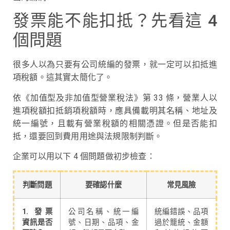
發票能不能扣抵？先看這 4
個問題
很多人以為只要有公司統編的發票，就一定可以扣抵進
項稅額。這其實太簡化了。
依《加值型及非加值型營業稅法》第 33 條，營業人以
進項稅額扣抵銷項稅額時，應具備載明其名稱、地址及
統一編號，且載有營業稅額的相關憑證。但是否能扣
抵，還要回到費用用途與法規限制判斷。
企業可以用以下 4 個問題做初步檢查：
判斷問題
要確認什麼
常見風險
1. 發票
公司名稱、統一編
統編錯誤、品項
資訊是否
號、日期、品項、金
過於籠統、金額