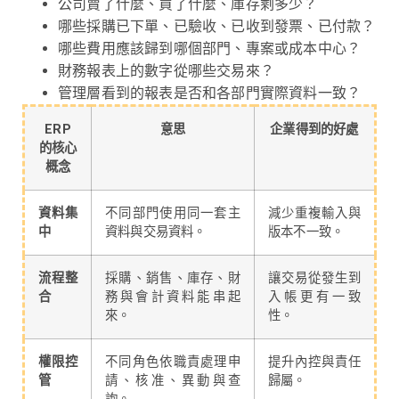
公司賣了什麼、買了什麼、庫存剩多少？
哪些採購已下單、已驗收、已收到發票、已付款？
哪些費用應該歸到哪個部門、專案或成本中心？
財務報表上的數字從哪些交易來？
管理層看到的報表是否和各部門實際資料一致？
ERP
意思
企業得到的好處
的核心
概念
資料集
不同部門使用同一套主
減少重複輸入與
中
資料與交易資料。
版本不一致。
流程整
採購、銷售、庫存、財
讓交易從發生到
合
務與會計資料能串起
入帳更有一致
來。
性。
權限控
不同角色依職責處理申
提升內控與責任
管
請、核准、異動與查
歸屬。