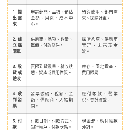
1. 提
申請部門、品項、預估
預算使用、部門需
出需
金額、用途、成本中
求、採購計畫。
求
心。
2. 建
供應商、品項、數量、
採購承諾、供應商
立採
單價、付款條件。
管理、未來現金
購單
流。
3. 收
實際到貨數量、驗收狀
庫存、固定資產、
貨或
態、資產或費用性質。
費用歸屬。
驗收
4. 收
發票號碼、稅額、金
應付帳款、營業
到發
額、供應商、入帳期
稅、會計憑證。
票
間。
5. 付
付款日期、付款方式、
現金流、應付帳款
款
銀行帳戶、付款狀態。
沖銷。