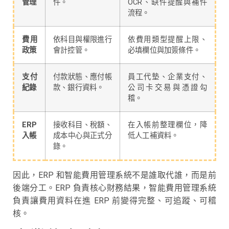
管理
件。
OCR、缺件提醒與補件
流程。
費用
依科目與權限進行
依費用類型提醒上限、
政策
會計控管。
必填欄位與加簽條件。
支付
付款狀態、應付帳
員工代墊、企業支付、
紀錄
款、銀行資料。
公司卡交易與憑證勾
稽。
ERP
接收科目、稅額、
在入帳前整理欄位，降
入帳
成本中心與正式分
低人工補資料。
錄。
因此，ERP 和智能費用管理系統不是誰取代誰，而是前
後端分工。ERP 負責核心財務結果，智能費用管理系統
負責讓費用資料在進 ERP 前變得完整、可追蹤、可稽
核。