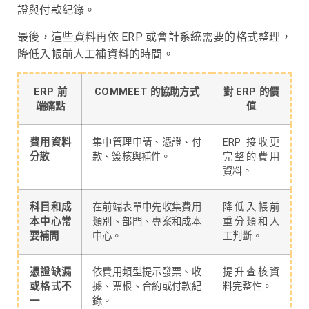
證與付款紀錄。
最後，這些資料再依 ERP 或會計系統需要的格式整理，
降低入帳前人工補資料的時間。
ERP 前
COMMEET 的協助方式
對 ERP 的價
端痛點
值
費用資料
集中管理申請、憑證、付
ERP 接收更
分散
款、簽核與補件。
完整的費用
資料。
科目和成
在前端表單中先收集費用
降低入帳前
本中心常
類別、部門、專案和成本
重分類和人
要補問
中心。
工判斷。
憑證缺漏
依費用類型提示發票、收
提升查核資
或格式不
據、票根、合約或付款紀
料完整性。
一
錄。