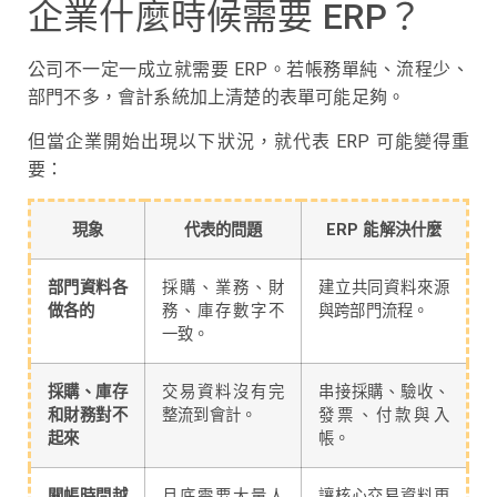
企業什麼時候需要 ERP？
公司不一定一成立就需要 ERP。若帳務單純、流程少、
部門不多，會計系統加上清楚的表單可能足夠。
但當企業開始出現以下狀況，就代表 ERP 可能變得重
要：
現象
代表的問題
ERP 能解決什麼
部門資料各
採購、業務、財
建立共同資料來源
做各的
務、庫存數字不
與跨部門流程。
一致。
採購、庫存
交易資料沒有完
串接採購、驗收、
和財務對不
整流到會計。
發票、付款與入
起來
帳。
關帳時間越
月底需要大量人
讓核心交易資料更