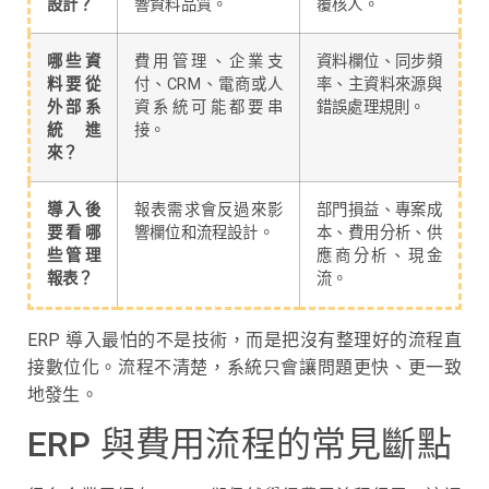
設計？
響資料品質。
覆核人。
哪些資
費用管理、企業支
資料欄位、同步頻
料要從
付、CRM、電商或人
率、主資料來源與
外部系
資系統可能都要串
錯誤處理規則。
統進
接。
來？
導入後
報表需求會反過來影
部門損益、專案成
要看哪
響欄位和流程設計。
本、費用分析、供
些管理
應商分析、現金
報表？
流。
ERP 導入最怕的不是技術，而是把沒有整理好的流程直
接數位化。流程不清楚，系統只會讓問題更快、更一致
地發生。
ERP 與費用流程的常見斷點