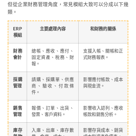
但從企業財務管理角度，常見模組大致可以分成以下幾
類。
ERP
主要處理內容
和財務的關係
模組
財務
總帳、應收、應付、
支援入帳、關帳和正
會計
固定資產、稅務、財
式財務報表。
報。
採購
請購、採購單、供應
影響應付帳款、成本
管理
商、驗收、付款條
與現金流。
件。
銷售
報價、訂單、出貨、
影響收入認列、應收
管理
發票、客戶資料。
帳款和銷售分析。
庫存
入庫、出庫、庫存數
影響存貨成本、銷貨