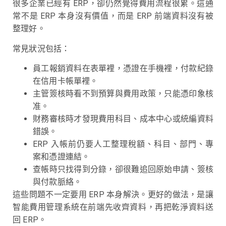
很多企業已經有 ERP，卻仍然覺得費用流程很累。這通
常不是 ERP 本身沒有價值，而是 ERP 前端資料沒有被
整理好。
常見狀況包括：
員工報銷資料在表單裡，憑證在手機裡，付款紀錄
在信用卡帳單裡。
主管簽核時看不到預算與費用政策，只能憑印象核
准。
財務審核時才發現費用科目、成本中心或統編資料
錯誤。
ERP 入帳前仍要人工整理稅額、科目、部門、專
案和憑證連結。
查帳時只找得到分錄，卻很難追回原始申請、簽核
與付款脈絡。
這些問題不一定要用 ERP 本身解決。更好的做法，是讓
智能費用管理系統在前端先收齊資料，再把乾淨資料送
回 ERP。