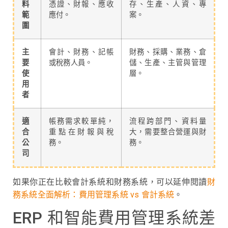
料
憑證、財報、應收
存、生產、人資、專
範
應付。
案。
圍
主
會計、財務、記帳
財務、採購、業務、倉
要
或稅務人員。
儲、生產、主管與管理
使
層。
用
者
適
帳務需求較單純，
流程跨部門、資料量
合
重點在財報與稅
大，需要整合營運與財
公
務。
務。
司
如果你正在比較會計系統和財務系統，可以延伸閱讀
財
務系統全面解析：費用管理系統 vs 會計系統
。
ERP 和智能費用管理系統差