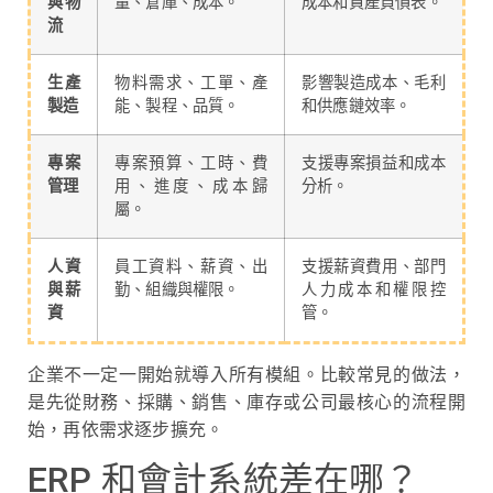
與物
量、倉庫、成本。
成本和資產負債表。
流
生產
物料需求、工單、產
影響製造成本、毛利
製造
能、製程、品質。
和供應鏈效率。
專案
專案預算、工時、費
支援專案損益和成本
管理
用、進度、成本歸
分析。
屬。
人資
員工資料、薪資、出
支援薪資費用、部門
與薪
勤、組織與權限。
人力成本和權限控
資
管。
企業不一定一開始就導入所有模組。比較常見的做法，
是先從財務、採購、銷售、庫存或公司最核心的流程開
始，再依需求逐步擴充。
ERP 和會計系統差在哪？