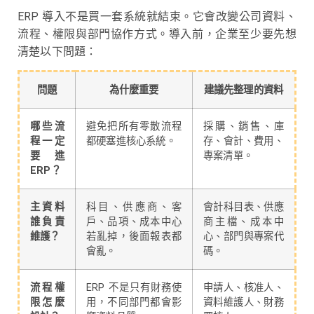
ERP 導入不是買一套系統就結束。它會改變公司資料、
流程、權限與部門協作方式。導入前，企業至少要先想
清楚以下問題：
問題
為什麼重要
建議先整理的資料
哪些流
避免把所有零散流程
採購、銷售、庫
程一定
都硬塞進核心系統。
存、會計、費用、
要進
專案清單。
ERP？
主資料
科目、供應商、客
會計科目表、供應
誰負責
戶、品項、成本中心
商主檔、成本中
維護？
若亂掉，後面報表都
心、部門與專案代
會亂。
碼。
流程權
ERP 不是只有財務使
申請人、核准人、
限怎麼
用，不同部門都會影
資料維護人、財務