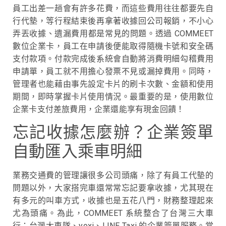
員工出差一趟會有許多花費，而這些費用往往都要先自
行代墊，等行程結束後再拿著收據回公司報銷，不小心
弄丟收據、遺漏費用都是常見的問題。透過 COMMEET
數位企業卡，員工在申請後便能取得隨機卡號和安全碼
支付款項。付款完成後系統會自動將消費明細勾稽費用
申請單，員工就不用擔心發票不見或漏掉費用。
同時，
管理者也能藉由事先設定卡片的刷卡次數、金額和使用
期間，即時掌握卡片使用情況。最重要的是，使用數位
企業卡支付差旅費用，企業還能享有現金回饋！
忘記收據怎麼辦？企業簽單
自動匯入乘車明細
業務交通費的管理讓很多公司頭痛，除了有員工代墊的
問題以外，大家搭完車還常常忘記要拿收據，尤其現在
有多元的叫車方式，收據也是五花八門，財務整理起來
尤為頭痛。為此，COMMEET 系統整合了台灣三大車
行：台灣大車隊、yoxi、LINE Taxi 的企業簽單服務。當