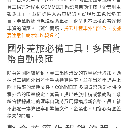
員工搭完計程車 COMMEET 系統會自動生成「企業用車
報銷單」，並同步匯入乘車紀錄。實現員工免代墊車
費、免拿收據也免填黏貼單據，企業也不需擔心有浮報
車資的問題。
（延伸閱讀：
搭乘計程車外出洽公，收據
要注意什麼才准以報帳？
）
國外差旅必備工具！多國貨
幣自動換匯
隨著各國陸續解封，員工出國洽公的數量逐漸增加。過
往員工到國外出差需手動換算匯率，並在出差申請書上
附上匯率的證明文件。COMMEET 多國貨幣功能提供 9
種外幣的匯率設定。
當員工提出差旅申請或報銷時，系
統會根據設定的匯率自動將費用轉換成新台幣，員工就
不必逐一換算匯率和準備文件，企業也不用擔心有匯差
損失的問題。