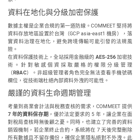
資料在地化與分級加密保護
數據主權是企業合規的第一道防線。COMMEET 堅持將
資料存放地區設置於台灣（GCP asia-east1 機房），落
實資料治理在地化，避免跨境傳輸可能引發的法規風
險。
在資料保護技術上，全站採用金融級的
AES-256
加密技
術。針對敏感個資採取嚴格的權限分級管理
（
RBAC
）。非超級管理者角色完全無法查看手機號碼
欄位，從技術端杜絕內部資料外洩的可能性。
嚴謹的資料生命週期管理
考量到商業會計法與稅務查核的需求，COMMEET 提供
7 年的資料保存期
，優於法定要求的 5 年，讓企業在面
對稅局查核時無後顧之憂。同時，也建立了完善的資料
銷毀機制，若企業終止合約，系統將在 7 天後完整刪除
所有數據且不留存備份，確保企業隱私絕對不外洩。此