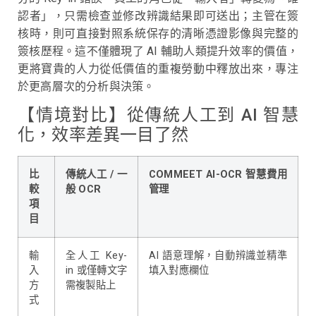
認者」，只需檢查並修改辨識結果即可送出；主管在簽
核時，則可直接對照系統保存的清晰憑證影像與完整的
簽核歷程。這不僅體現了 AI 輔助人類提升效率的價值，
更將寶貴的人力從低價值的重複勞動中釋放出來，專注
於更高層次的分析與決策。
【情境對比】從傳統人工到 AI 智慧
化，效率差異一目了然
比
傳統人工 / 一
COMMEET AI-OCR 智慧費用
較
般 OCR
管理
項
目
輸
全人工 Key-
AI 語意理解，自動辨識並精準
入
in 或僅轉文字
填入對應欄位
方
需複製貼上
式