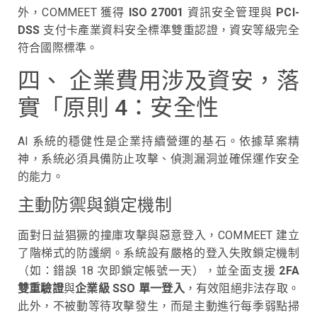
外，COMMEET 獲得
ISO 27001
資訊安全管理與
PCI-
DSS
支付卡產業資料安全標準雙重認證，資安等級完全
符合國際標準。
四、 企業費用涉及資安，落
實「原則 4：安全性
AI 系統的穩健性是企業持續營運的基石。依據草案精
神，系統必須具備防止攻擊、偵測漏洞並確保運作安全
的能力。
主動防禦與鎖定機制
面對日益猖獗的撞庫攻擊與惡意登入，COMMEET 建立
了階梯式的防護網。系統設有嚴格的登入失敗鎖定機制
（如：錯誤 18 次即鎖定帳號一天），並全面支援
2FA
雙重驗證
與
企業級 SSO 單一登入
，有效阻絕非法存取。
此外，不被動等待攻擊發生，而是主動進行每季弱點掃