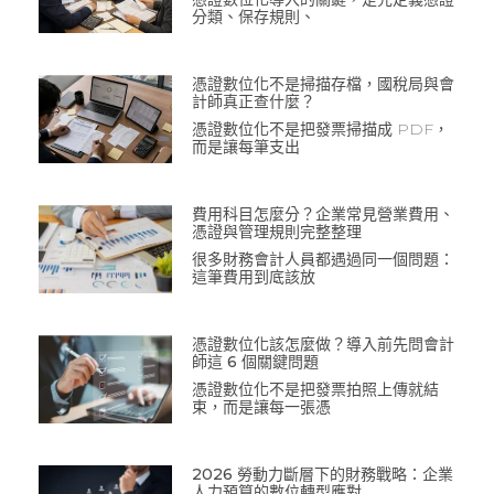
分類、保存規則、
憑證數位化不是掃描存檔，國稅局與會
計師真正查什麼？
憑證數位化不是把發票掃描成 PDF，
而是讓每筆支出
費用科目怎麼分？企業常見營業費用、
憑證與管理規則完整整理
很多財務會計人員都遇過同一個問題：
這筆費用到底該放
憑證數位化該怎麼做？導入前先問會計
師這 6 個關鍵問題
憑證數位化不是把發票拍照上傳就結
束，而是讓每一張憑
2026 勞動力斷層下的財務戰略：企業
人力預算的數位轉型應對