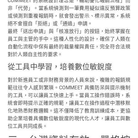
COMMEET 的系統設計理念是「輔助優化報銷流程」而
非「代勞」。當系統偵測到一筆費用疑似違反預算政策
或偵測到重複報銷時，就會發出警示、標示異常，系統
絕不會擅自「拒絕」或「通過」申請。
最終「送出申請」與「核准放行」的按鈕，始終掌握在
員工與主管的手中。這種人性化的設計，確保了人類在
自動化流程中保有最終的裁量權與責任，完全符合法規
對於人類自主性的要求。
從工具中學習，培養數位敏銳度
對於新進員工或非財務背景的人員來說，複雜的報銷規
範往往令人感到繁瑣。COMMEET 具備防呆與提示機制
的工具，可以讓員工快速上手。當員工操作錯誤時，系
統會即時提示正確的規範，讓員工在操作過程中潛移默
化地熟悉財務邏輯。這不僅降低了教育訓練成本，更協
助企業培養具備數位敏銳度的現代化人才，讓員工與數
位工具共同成長。