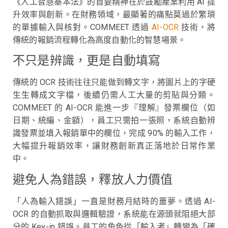
《人工智慧基本法》的首要精神在於鼓勵產業利用 AI 提
升效率與創新。在財務領域，最顯著的痛點莫過於繁瑣
的單據輸入與核對。COMMEET 透過
AI-OCR
技術，將
傳統的報銷流程轉化為高度自動化的智慧場景。
不只是辨識，更是自動填寫
傳統的 OCR 技術往往只能做到轉文字，將圖片上的字硬
生生轉成文字檔，後續仍需人工大量的剪貼與分類。
COMMEET 的 AI-OCR 能進一步『理解』發票欄位（如
日期、統編、金額），員工只需拍一張照，系統自動辨
識發票並填入報銷單中的欄位，完成 90% 的輸入工作，
大幅提升報銷效率，讓財務創新真正落地於日常作業
中。
避免人為錯誤，釋放人力價值
「人為輸入錯誤」一直是財務月結時的噩夢。透過 AI-
OCR 的自動抓取與邏輯驗證，系統能在源頭就阻絕大部
分的 Key-in 錯誤。員工的角色從「輸入者」轉變為「確