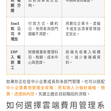
和報
目前預算是否足
申請與簽核畫面。
銷分
夠。
開
SaaS
付款方式、續約
用數位企業卡、虛擬
和公
日、使用者與部門
卡或支出清單管理固
司卡
歸屬不清楚。
定支出。
增加
ERP
財務需重新整理科
前端先收集入帳欄
入帳
目、稅額、成本中
位，減少後端補資
前重
心與憑證。
料。
工
如果你正在從中小企業成長到多部門管理，也可以搭配
中小企業費用管理全攻略：用有限人力做好報帳、預
算、憑證與內控
，先建立適合目前階段的流程。
如何選擇雲端費用管理系