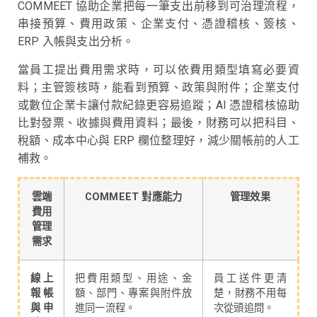
COMMEET 協助企業把每一筆支出前移到可治理流程，
串接預算、費用政策、企業支付、憑證稽核、簽核、
ERP 入帳與支出分析。
當員工提出費用需求時，可以依費用類型填寫必要資
料；主管簽核時，能看到預算、政策與附件；企業支付
或數位企業卡讓付款紀錄更容易追蹤；AI 憑證稽核協助
比對發票、收據與費用資料；最後，財務可以把科目、
稅額、成本中心與 ERP 欄位整理好，減少關帳前的人工
補救。
雲端
COMMEET 對應能力
管理效果
費用
管理
需求
線上
把費用類型、用途、金
員工送件更清
報帳
額、部門、專案與附件放
楚，財務不用每
與申
進同一流程。
次從頭追問。