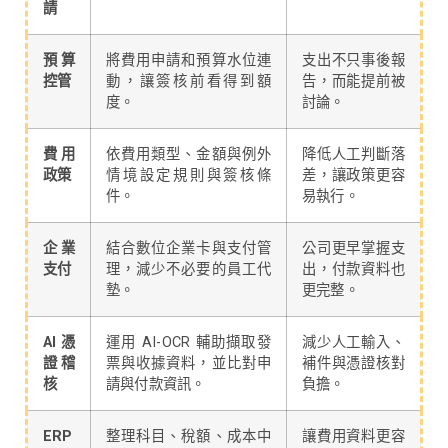
請
預算
將費用申請和預算水位連
支出不只事後報
控管
動，讓簽核前看得到額
告，而能提前被
度。
討論。
費用
依費用類型、金額與例外
降低人工判斷落
政策
情境設定規則與簽核條
差，讓政策更容
件。
易執行。
企業
結合數位企業卡與支付管
公司更早掌握支
支付
理，減少不必要的員工代
出，付款資料也
墊。
更完整。
AI 憑
運用 AI-OCR 輔助擷取發
減少人工輸入、
證稽
票與收據資料，並比對申
補件與憑證核對
核
請與付款資訊。
負擔。
ERP
整理科目、稅額、成本中
讓費用資料更容