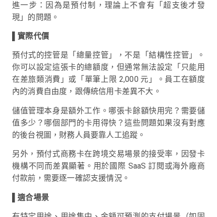
進一步：因為是預付制，理論上不會有「超支後才發
現」的問題。
▌
實際代價
預付式的控管是「總量控管」，不是「結構性控管」。
你可以設定這張卡的總額度，但通常無法設定「只能用
在差旅類消費」或「單筆上限 2,000 元」。員工在額度
內的消費自由度，跟傳統信用卡差異不大。
儲值管理本身是額外工作。哪張卡餘額快用完？需要儲
值多少？哪個部門的卡用得快？這些問題如果沒有對應
的後台視圖，財務人員要靠人工追蹤。
另外，預付式商務卡在跨境交易場景的接受率，因發卡
機構不同而差異顯著。用於國際 SaaS 訂閱或海外廠商
付款前，需要逐一確認支援情況。
▌適合場景
有特定用途、用途集中、金額可預測的支付場景（如固