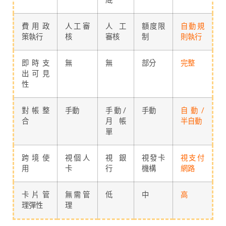
底
費用政
人工審
人工
額度限
自動規
策執行
核
審核
制
則執行
即時支
無
無
部分
完整
出可見
性
對帳整
手動
手動/
手動
自動/
合
月帳
半自動
單
跨境使
視個人
視銀
視發卡
視支付
用
卡
行
機構
網路
卡片管
無需管
低
中
高
理彈性
理