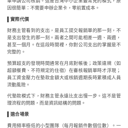
單申請公司核銷。這是台灣中小企業最常見的模式，原
因很簡單：不需要申辦企業卡，零前置成本。
▌
實際代價
財務主管看到的支出，是員工提交報銷單的那一刻，不
是支出發生的那一刻。兩者之間可能相差一週、兩週，
甚至一個月。在這段時間裡，你對公司支出的掌握是不
完整的。
預算超支的發現時間通常在月底對帳後；政策違規（如
超額餐費、不符規定的住宿）在審核報銷單時才浮現；
員工資金壓力在墊款金額大或核銷週期長時累積成人員
流動風險。
代墊款模式下，財務主管永遠比支出慢一步。這不是管
理流程的問題，而是資訊結構的問題。
▌適合場景
費用頻率極低的小型團隊（每月報銷件數個位數）。一