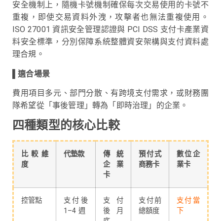
安全機制上，隨機卡號機制確保每次交易使用的卡號不
重複，即使交易資料外洩，攻擊者也無法重複使用。
ISO 27001 資訊安全管理認證與 PCI DSS 支付卡產業資
料安全標準，分別保障系統整體資安架構與支付資料處
理合規。
▌適合場景
費用項目多元、部門分散、有跨境支付需求，或財務團
隊希望從「事後管理」轉為「即時治理」的企業。
四種類型的核心比較
比較維
代墊款
傳統
預付式
數位企
度
企業
商務卡
業卡
卡
控管點
支付後
支付
支付前
支付當
1–4 週
後月
總額度
下