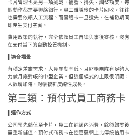
卡片管理也是另一項挑戰，補發、掛失、調整額度，每
個動作都需要聯絡銀行。員工離職後的卡片回收，往往
也需要依賴人工流程。而實體卡一旦遺失，在補發期間
即產生支付空窗。
費用政策的執行，完全依賴員工自律與事後審核，沒有
在支付當下的自動控管機制。
▌適合場景
有穩定差旅需求、人員異動率低、且財務團隊有足夠人
力做月底對帳的中型企業。但這個模式的上限很明顯：
人數增加時，對帳複雜度線性成長。
第三類：預付式員工商務卡
▌
運作方式
公司預先儲值至卡片，員工在餘額內消費，餘額歸零後
需重新儲值。預付式商務卡在控管邏輯上比傳統信用卡