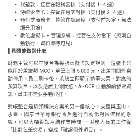
代墊款：控管在報銷審核（支付後 1–4 週）
傳統企業卡：控管在月底對帳（支付後 2–4 週）
預付式商務卡：控管在總額度（支付前設定，無法
細分用途）
數位虛擬卡 + 管理系統：控管在支付當下（規則自
動執行，資料即時可見）
▌
具體能做到什麼
財務主管可以在後台為每張虛擬卡設定規則：這張卡只
能用於差旅類 MCC，單筆上限 5,000 元，出差期間外自
動停用。員工刷卡後，系統立即顯示這筆交易、對應的
預算項目、以及憑證上傳狀態。AI-OCR 自動解讀發票資
訊，員工不需要手動登打。
對帳整合是這類解決方案的另一個核心。支援與玉山、
永豐、國泰世華等銀行帳戶進行自動化對帳流程的系
統，可以大幅縮短月結作業時間——財務人員的工作從
「比對每筆交易」變成「確認例外項目」。