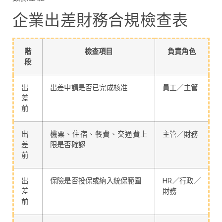
企業出差財務合規檢查表
階
檢查項目
負責角色
段
出
出差申請是否已完成核准
員工／主管
差
前
出
機票、住宿、餐費、交通費上
主管／財務
差
限是否確認
前
出
保險是否投保或納入統保範圍
HR／行政／
差
財務
前