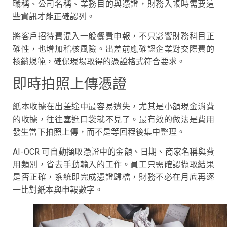
職稱、公司名稱、業務目的與憑證，財務入帳時需要這
些資訊才能正確認列。
將客戶招待費混入一般餐費申報，不只影響財務科目正
確性，也增加稽核風險。出差前應確認企業對交際費的
核銷規範，確保現場取得的憑證格式符合要求。
即時拍照上傳憑證
紙本收據在出差途中最容易遺失，尤其是小額現金消費
的收據，往往塞進口袋就不見了。最有效的做法是費用
發生當下拍照上傳，而不是等回程後集中整理。
AI-OCR 可自動擷取憑證中的金額、日期、商家名稱與費
用類別，省去手動輸入的工作。員工只需確認擷取結果
是否正確，系統即完成憑證歸檔，財務不必在月底再逐
一比對紙本與申報數字。