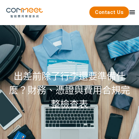
Contact Us
出差前除了行李還要準備什
麼？財務、憑證與費用合規完
整檢查表