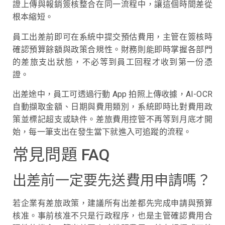
證上傳與報銷簽核整合在同一流程中，讓這個時間差從
根本縮短。
員工出差前即可在系統中提交預估費用，主管在簽核時
確認預算餘額與政策合規性。財務則能即時掌握各部門
的差旅支出狀態，不必等到員工回程才收到第一份憑
證。
出差途中，員工可透過行動 App 拍照上傳收據，AI-OCR
自動擷取金額、日期與費用類別，系統即時比對費用政
策並標記超支或缺件。差旅費用控管不再等到月底才開
始，每一筆支出在發生當下就進入可追蹤的流程。
常見問題 FAQ
出差前一定要先送費用申請嗎？
若企業有差旅政策，建議所有出差都先完成申請與預算
核准。事前核准不只是行政程序，也是主管確認費用合