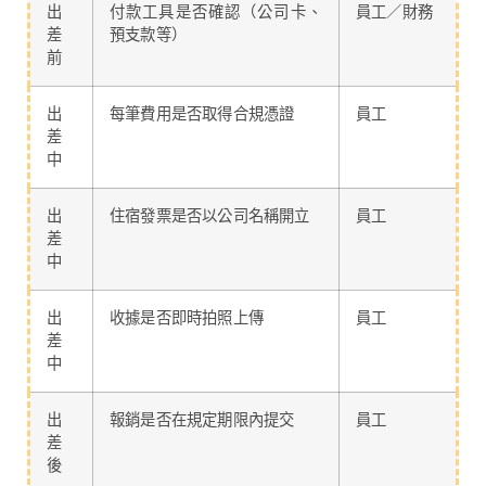
出
付款工具是否確認（公司卡、
員工／財務
差
預支款等）
前
出
每筆費用是否取得合規憑證
員工
差
中
出
住宿發票是否以公司名稱開立
員工
差
中
出
收據是否即時拍照上傳
員工
差
中
出
報銷是否在規定期限內提交
員工
差
後