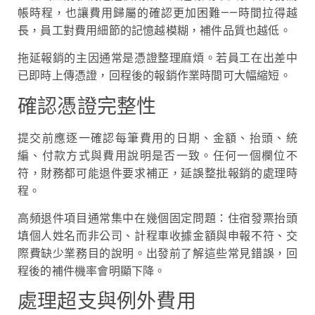
帳時程，也讓費用歸屬的確認更加困難——時間拉得越
長，員工對費用細節的記憶越模糊，補件品質也越低。
拖延報銷的主因通常是憑證整理麻煩。若員工在出差中
已即時上傳憑證，回程後的報銷作業時間可大幅縮短。
確認憑證完整性
提交前應逐一確認每筆費用的日期、金額、抬頭、統
編、付款方式與費用說明是否一致。任何一個欄位不
符，財務都可能退件要求補正，延誤整批報銷的處理時
程。
高頻退件項目通常集中在幾個固定問題：住宿發票抬頭
填個人姓名而非公司、計程車收據金額與申報不符、交
際費缺少業務目的說明。出發前了解這些常見錯誤，回
程後的補件機率會明顯下降。
處理超支與例外費用