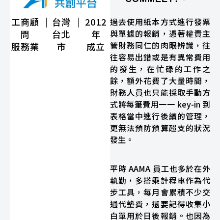
工商顧
｜
台灣
｜
2012
過去使用紙本方式進行發票
問
台北
年
與單據的報銷，憑著權責主
管財務同仁的肉眼辨識，往
服務業
市
成立
往容易出錯或是有異常費用
的發生，在忙碌的工作之
餘，額外花費了大量時間，
財務人員也只能採取手動方
式將每筆費用一一 key-in 到
表格當中進行後續的管理，
更無法預防預算超支的狀況
發生。
平時 AAMA 員工也多於在外
執勤，多搭乘計程車作為代
步工具，每月會累積不少交
通代墊費，還要記得收集小
白單用於日後報銷。也因為