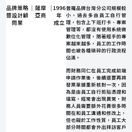
品牌策略
｜
薩摩
｜
1996
普羅品牌台灣分公司規模較
暨設計顧
亞商
年
小，過去多由員工自行管
理，包含上下班打卡、專案
問業
成立
管理等，都沒有使用系統做
數位化管理，隨著經手的專
案越來越多，員工的工作時
間也被各種瑣碎的行政流程
佔滿。
而財務同仁在員工完成前端
申請作業後，後續還要再將
發票單據重新核對一次，因
為是由員工自行剪貼憑證和
填寫，經常會出現異常，財
務人員需要額外花費很多時
間在和員工溝通和修改上，
但也礙於工作性質，員工大
部分時間都會外出拜訪客戶